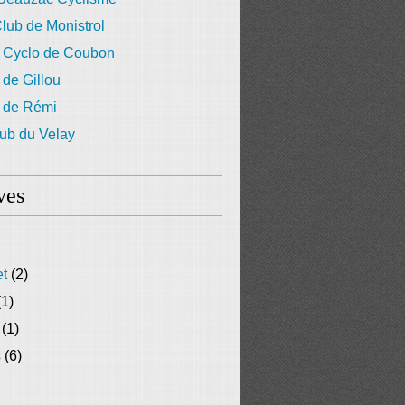
lub de Monistrol
 Cyclo de Coubon
 de Gillou
g de Rémi
ub du Velay
ves
et
(2)
1)
(1)
s
(6)