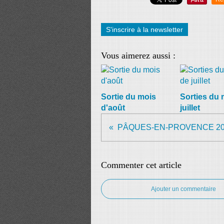
S'inscrire à la newsletter
Vous aimerez aussi :
Sortie du mois
Sorties du 
d'août
juillet
PÂQUES-EN-PROVENCE 20
Commenter cet article
Ajouter un commentaire