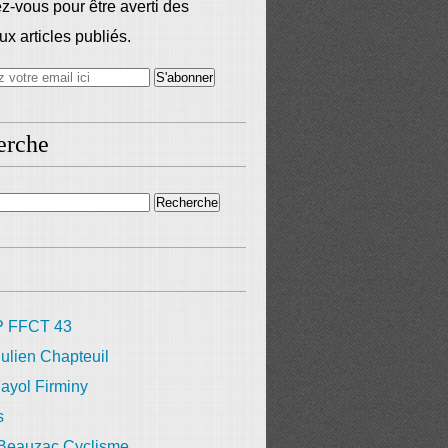
-vous pour être averti des
x articles publiés.
erche
 FFCT 43
ulien Chapteuil
ayol Firminy
s
 Beauzac Cyclisme