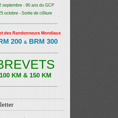
2 septembre - 90 ans du GCP
25 octobre - Sortie de clôture
et des Randonneurs Mondiaux
RM 200
BRM 300
&
BREVETS
100 KM & 150 KM
etter