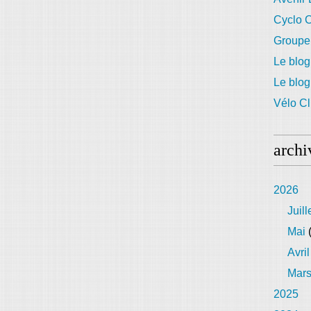
Cyclo C
Groupe
Le blog
Le blo
Vélo Cl
archi
2026
Juill
Mai
(
Avril
Mar
2025