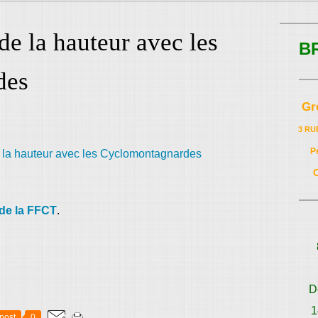
de la hauteur avec les
B
des
Gr
3 RU
P
e de la FFCT
.
D
1
post
0