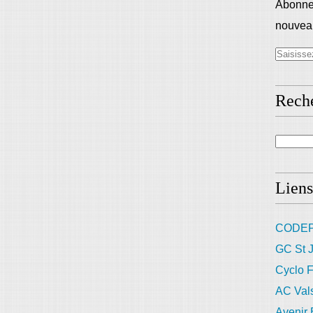
Abonnez
nouveau
Rech
Liens
CODEP
GC St J
Cyclo F
AC Val
Avenir