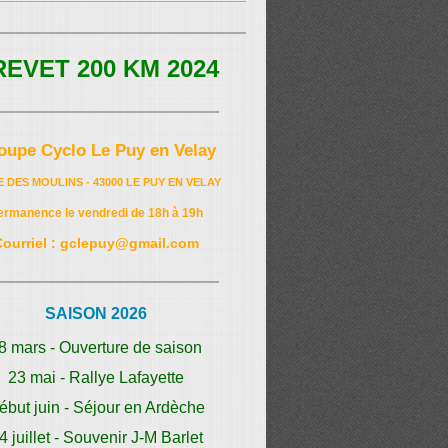
REVET 200 KM 2024
oupe Cyclo Le Puy en Velay
E DES MOULINS - 43000 LE PUY EN VELAY
ermanence le vendredi de 18h à 19h
Courriel : gclepuy@gmail.com
SAISON 2026
8 mars - Ouverture de saison
23 mai - Rallye Lafayette
ébut juin - Séjour en Ardèche
4 juillet - Souvenir J-M Barlet