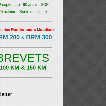
2 septembre - 90 ans du GCP
25 octobre - Sortie de clôture
et des Randonneurs Mondiaux
RM 200
BRM 300
&
BREVETS
100 KM & 150 KM
etter