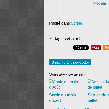
Publié dans
Sorties
Partager cet article
Re
S'inscrire à la newsletter
Vous aimerez aussi :
Sortie du mois
Sorties du 
d'août
juillet