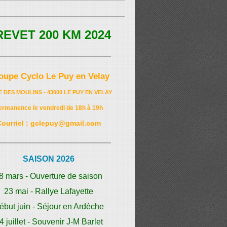
REVET 200 KM 2024
oupe Cyclo Le Puy en Velay
E DES MOULINS - 43000 LE PUY EN VELAY
ermanence le vendredi de 18h à 19h
Courriel : gclepuy@gmail.com
SAISON 2026
8 mars - Ouverture de saison
23 mai - Rallye Lafayette
ébut juin - Séjour en Ardèche
4 juillet - Souvenir J-M Barlet