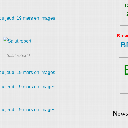
1
Brev
B
Salut robert !
Newsl