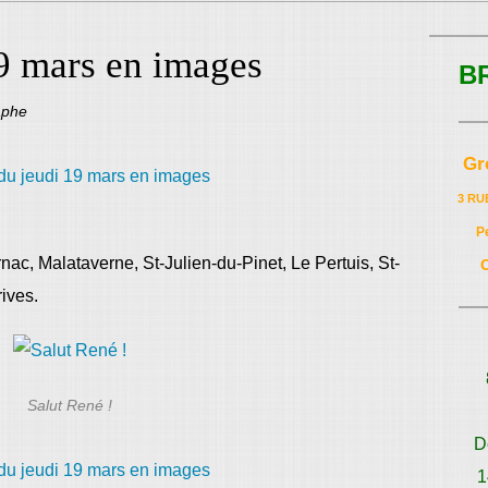
19 mars en images
B
aphe
Gr
3 RU
P
ac, Malataverne, St-Julien-du-Pinet, Le Pertuis, St-
ives.
Salut René !
D
1