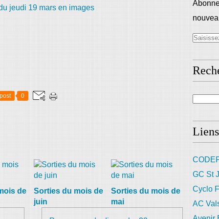
Abonnez
nouveau
Rech
post
0
Liens
CODEP
GC St J
Cyclo F
mois de
Sorties du mois de
Sorties du mois de
juin
mai
AC Val
Avenir