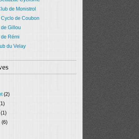
lub de Monistrol
 Cyclo de Coubon
 de Gillou
g de Rémi
ub du Velay
ves
et
(2)
1)
(1)
s
(6)