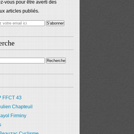
-vous pour être averti des
x articles publiés.
erche
 FFCT 43
ulien Chapteuil
ayol Firminy
s
 Beauzac Cyclisme