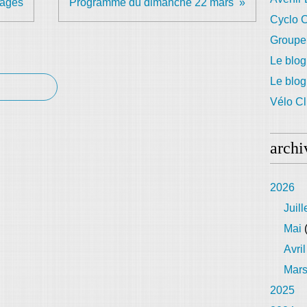
mages
Programme du dimanche 22 mars
Cyclo C
Groupe
Le blog
Le blo
Vélo Cl
archi
2026
Juill
Mai
(
Avril
Mar
2025