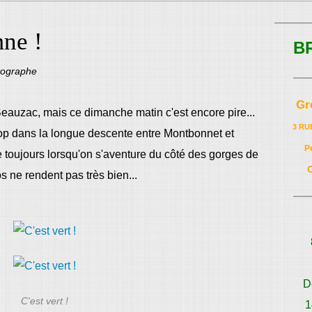
mne !
B
tographe
Gr
 Beauzac, mais ce dimanche matin c'est encore pire...
3 RU
rop dans la longue descente entre Montbonnet et
P
e toujours lorsqu'on s'aventure du côté des gorges de
s ne rendent pas très bien...
D
C'est vert !
1