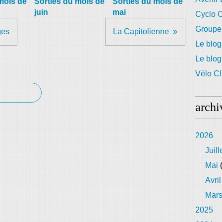
mois de
Sorties du mois de
Sorties du mois de
juin
mai
Cyclo C
Groupe
ges
La Capitolienne
Le blog
Le blo
Vélo Cl
archi
2026
Juill
Mai
(
Avril
Mar
2025