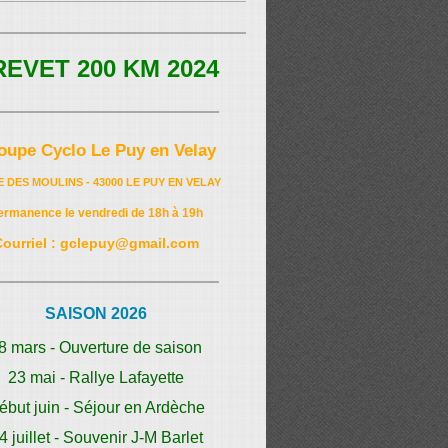
REVET 200 KM 2024
oupe Cyclo Le Puy en Velay
E DES MOULINS - 43000 LE PUY EN VELAY
ermanence le vendredi de 18h à 19h
Courriel : gclepuy@gmail.com
SAISON 2026
8 mars - Ouverture de saison
23 mai - Rallye Lafayette
ébut juin - Séjour en Ardèche
4 juillet - Souvenir J-M Barlet