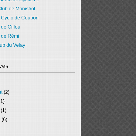
lub de Monistrol
 Cyclo de Coubon
 de Gillou
g de Rémi
ub du Velay
ves
et
(2)
1)
(1)
s
(6)