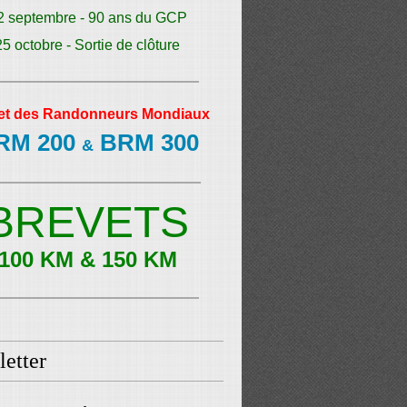
2 septembre - 90 ans du GCP
25 octobre - Sortie de clôture
et des Randonneurs Mondiaux
RM 200
BRM 300
&
BREVETS
100 KM & 150 KM
etter