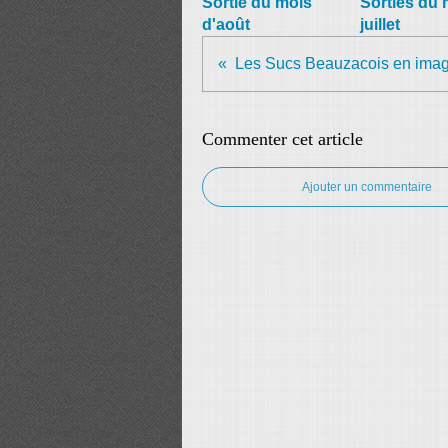
Sortie du mois
Sorties du 
d'août
juillet
Les Sucs Beauzacois en ima
Commenter cet article
Ajouter un commentaire