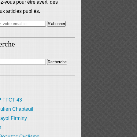
-vous pour être averti des
x articles publiés.
erche
 FFCT 43
ulien Chapteuil
ayol Firminy
s
 Beauzac Cyclisme