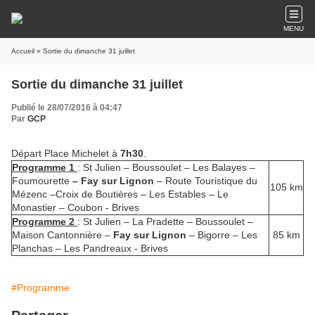
MENU
Accueil
» Sortie du dimanche 31 juillet
Sortie du dimanche 31 juillet
Publié le 28/07/2016 à 04:47
Par
GCP
Départ Place Michelet à
7h30
.
Programme 1
: St Julien – Boussoulet – Les Balayes –
Foumourette
– Fay sur Lignon
– Route Touristique du
105 km
Mézenc –Croix de Boutières – Les Estables – Le
Monastier – Coubon - Brives
Programme 2
: St Julien – La Pradette – Boussoulet –
Maison Cantonnière –
Fay sur Lignon
– Bigorre – Les
85 km
Planchas – Les Pandreaux - Brives
#Programme