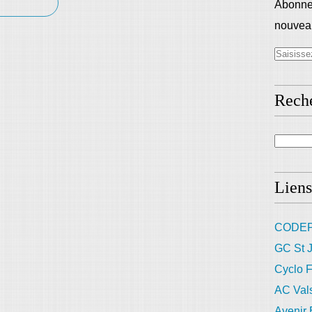
Abonnez
nouveau
Rech
Liens
CODEP
GC St J
Cyclo F
AC Val
Avenir