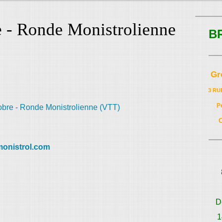
e - Ronde Monistrolienne
B
Gr
3 RU
P
-monistrol.com
D
1