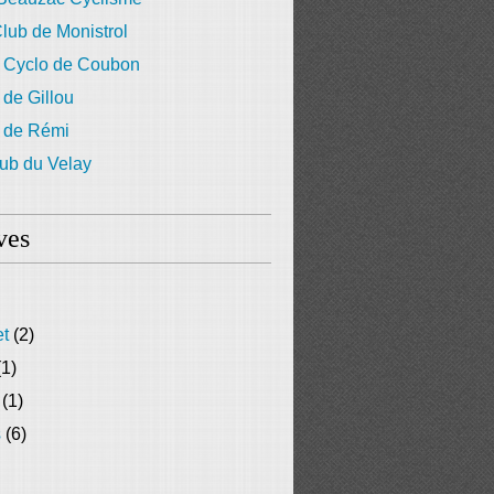
lub de Monistrol
 Cyclo de Coubon
 de Gillou
g de Rémi
ub du Velay
ves
et
(2)
1)
(1)
s
(6)