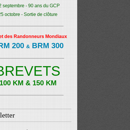
2 septembre - 90 ans du GCP
25 octobre - Sortie de clôture
et des Randonneurs Mondiaux
RM 200
BRM 300
&
BREVETS
100 KM & 150 KM
etter