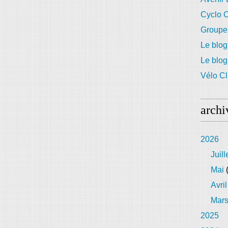
Cyclo C
Groupe
Le blog
Le blo
Vélo Cl
archi
2026
Juill
Mai
(
Avril
Mar
2025