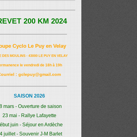
REVET 200 KM 2024
oupe Cyclo Le Puy en Velay
E DES MOULINS - 43000 LE PUY EN VELAY
ermanence le vendredi de 18h à 19h
Courriel : gclepuy@gmail.com
SAISON 2026
8 mars - Ouverture de saison
23 mai - Rallye Lafayette
ébut juin - Séjour en Ardèche
4 juillet - Souvenir J-M Barlet