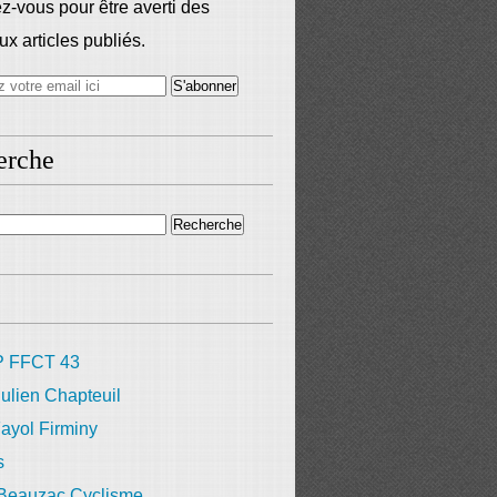
-vous pour être averti des
x articles publiés.
erche
 FFCT 43
ulien Chapteuil
ayol Firminy
s
 Beauzac Cyclisme