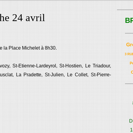
he 24 avril
B
Gr
e la Place Michelet à 8h30.
3 RU
P
ozy, St-Etienne-Lardeyrol, St-Hostien, Le Triadour,
sclat, La Pradette, St-Julien, Le Collet, St-Pierre-
D
1