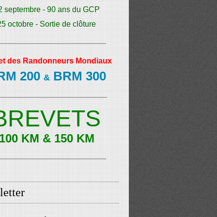
2 septembre - 90 ans du GCP
25 octobre - Sortie de clôture
et des Randonneurs Mondiaux
RM 200
BRM 300
&
BREVETS
100 KM & 150 KM
etter