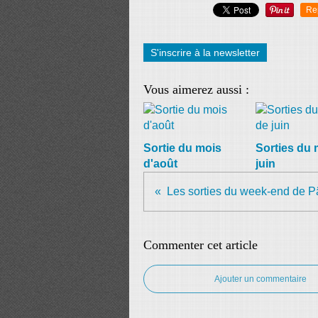
Re
S'inscrire à la newsletter
Vous aimerez aussi :
Sortie du mois
Sorties du 
d'août
juin
Les sorties du week-end de 
Commenter cet article
Ajouter un commentaire