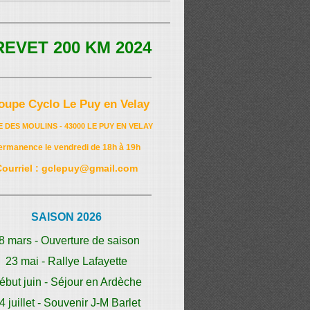
REVET 200 KM 2024
oupe Cyclo Le Puy en Velay
E DES MOULINS - 43000 LE PUY EN VELAY
ermanence le vendredi de 18h à 19h
Courriel : gclepuy@gmail.com
SAISON 2026
8 mars - Ouverture de saison
23 mai - Rallye Lafayette
ébut juin - Séjour en Ardèche
4 juillet - Souvenir J-M Barlet