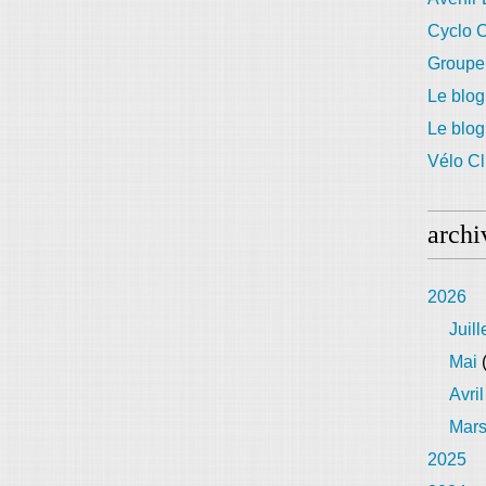
Cyclo C
Groupe
Le blog
Le blo
Vélo Cl
archi
2026
Juill
Mai
(
Avril
Mar
2025