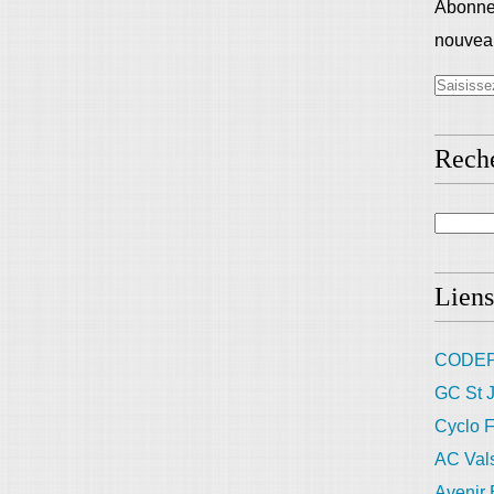
Abonnez
nouveau
Rech
Liens
CODEP
GC St J
Cyclo F
AC Val
Avenir