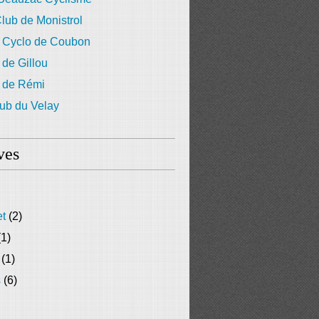
lub de Monistrol
 Cyclo de Coubon
 de Gillou
g de Rémi
ub du Velay
ves
et
(2)
1)
(1)
s
(6)