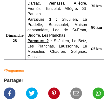
Darsac, Vernassal, Allègre,
75 km
Frontès, Estublat, Allègre, St-
Paulien
Parcours 1
:
St-Julien, La
Pradette, Boussoulet, Maison
80 km
cantonnière, Lac de St-Front,
Dimanche
Bigorre, Les Planchas
2
8
Parcours
2
:
St-Julien, Le Betz,
Les Planchas, Laussonne,
Le
62 km
Monastier, Chadron, Solignac,
Cussac
#Programme
Partager