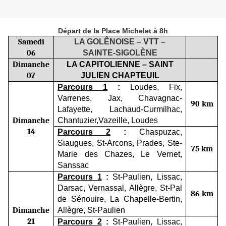
Départ de la Place Michelet à 8h
Samedi
LA GOLÊNOISE – VTT –
06
SAINTE-SIGOLÈNE
Dimanche
LA CAPITOLIENNE – SAINT
07
JULIEN CHAPTEUIL
Parcours 1
:
Loudes, Fix,
Varrenes, Jax, Chavagnac-
90 km
Lafayette, Lachaud-Curmilhac,
Dimanche
Chantuzier,Vazeille, Loudes
1
4
Parcours 2
:
Chaspuzac,
Siaugues, St-Arcons, Prades, Ste-
75 km
Marie des Chazes, Le Vernet,
Sanssac
Parcours 1
:
St-Paulien, Lissac,
Darsac, Vernassal, Allègre, St-Pal
86 km
de Sénouire, La Chapelle-Bertin,
Dimanche
Allègre, St-Paulien
2
1
Parcours
2
:
St-Paulien, Lissac,