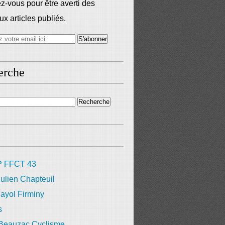
-vous pour être averti des
x articles publiés.
erche
 FFCT 43
ulien Chapteuil
ayol Firminy
s
 Beauzac Cyclisme