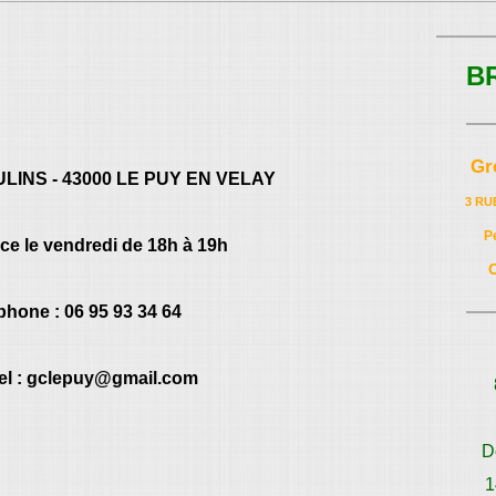
B
Gr
LINS - 43000 LE PUY EN VELAY
3 RU
P
e le vendredi de 18h à 19h
phone : 06 95 93 34 64
el : gclepuy@gmail.com
D
1