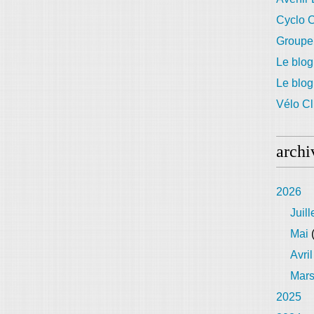
Cyclo C
Groupe
Le blog
Le blo
Vélo Cl
archi
2026
Juill
Mai
(
Avril
Mar
2025