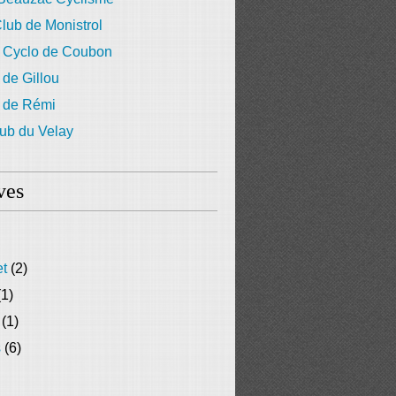
lub de Monistrol
 Cyclo de Coubon
 de Gillou
g de Rémi
ub du Velay
ves
et
(2)
1)
(1)
s
(6)