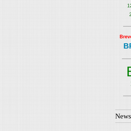
1
Brev
B
Newsl