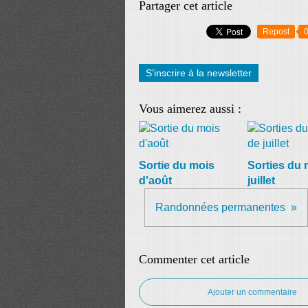
Partager cet article
Repost
S'inscrire à la newsletter
Vous aimerez aussi :
Sortie du mois
Sorties du 
d'août
juillet
Randonnées permanentes
Commenter cet article
Ajouter un commentaire