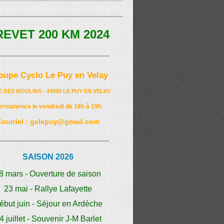
REVET 200 KM 2024
oupe Cyclo Le Puy en Velay
E DES MOULINS - 43000 LE PUY EN VELAY
ermanence le vendredi de 18h à 19h
Courriel : gclepuy@gmail.com
SAISON 2026
8 mars - Ouverture de saison
23 mai - Rallye Lafayette
ébut juin - Séjour en Ardèche
4 juillet - Souvenir J-M Barlet