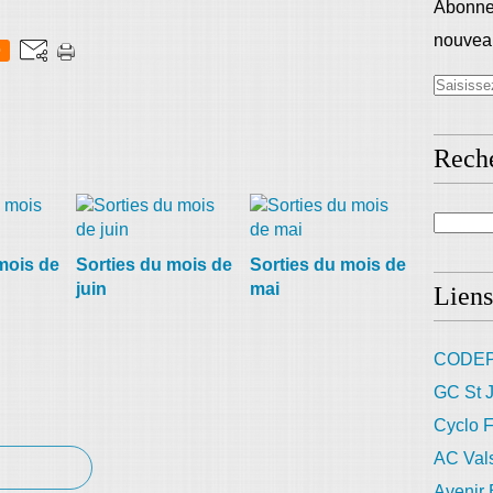
Abonnez
nouveau
0
Rech
mois de
Sorties du mois de
Sorties du mois de
juin
mai
Liens
CODEP
GC St J
Cyclo F
AC Val
Avenir