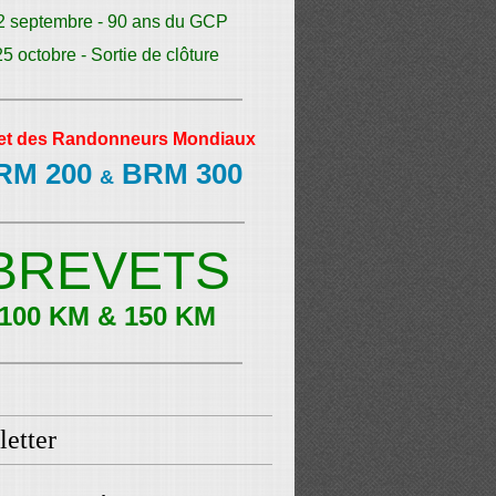
2 septembre - 90 ans du GCP
25 octobre - Sortie de clôture
et des Randonneurs Mondiaux
RM 200
BRM 300
&
BREVETS
100 KM & 150 KM
etter