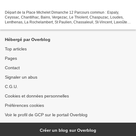
Départ de la Place Michelet Dimanche 12 Parcours commun : Espaly,
Ceyssac, Chantilhac, Bains, Vergezac, Le Thiolent, Chaspuzac, Loudes,
Lenthenas, La Rochelambert, St Paulien, Chassaleuil, St-Vincent, Lavoûte-
sur-Loire 64 km 9h Dimanche 19 Parcours commun...
Hébergé par Overblog
Top articles
Pages
Contact
Signaler un abus
C.G.U.
Cookies et données personnelles
Préférences cookies
Voir le profil de GCP sur le portail Overblog
Créer un blog sur Overblog