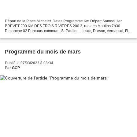
Départ de la Place Michelet. Dates Programme Km Départ Samedi 1er
BREVET 200 KM DES TROIS RIVIERES 200 3, rue des Moulins 7h30
Dimanche 02 Parcours commun : St-Paulien, Lissac, Darsac, Vernassal, Fix,
Curmilhac, Siaugues, Les Quatre Routes, Chaspuzac,...
Programme du mois de mars
Publié le 07/03/2023 à 08:34
Par
GCP