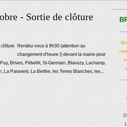
bre - Sortie de clôture
B
Gr
Rendez-vous à 8h30 (attention au
3 RU
changement d'heure !) devant la mairie pour
P
e Puy, Brives, Pébellit, St-Germain, Blavozy, Lachamp,
, La Paravent, La Berthe, les Terres Blanches, les...
D
1