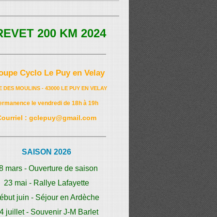
REVET 200 KM 2024
oupe Cyclo Le Puy en Velay
E DES MOULINS - 43000 LE PUY EN VELAY
ermanence le vendredi de 18h à 19h
Courriel : gclepuy@gmail.com
SAISON 2026
8 mars - Ouverture de saison
23 mai - Rallye Lafayette
ébut juin - Séjour en Ardèche
4 juillet - Souvenir J-M Barlet