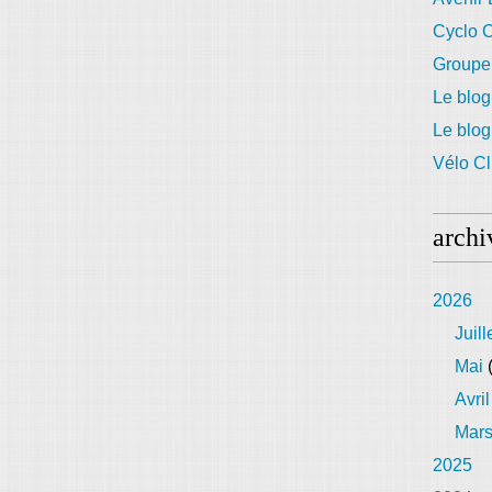
Cyclo C
Groupe
Le blog
Le blo
Vélo Cl
archi
2026
Juill
Mai
(
Avril
Mar
2025