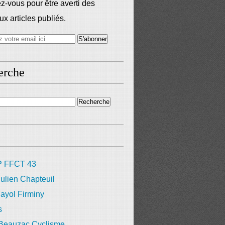
-vous pour être averti des
x articles publiés.
erche
 FFCT 43
ulien Chapteuil
ayol Firminy
s
 Beauzac Cyclisme