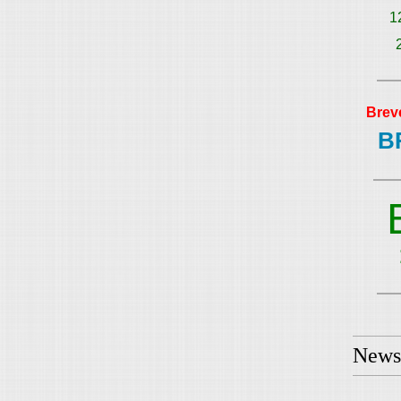
1
Brev
B
Newsl