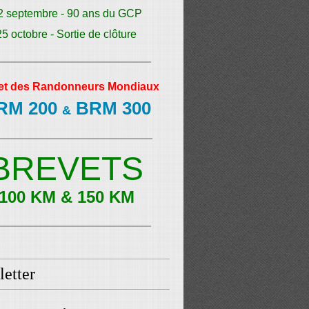
2 septembre - 90 ans du GCP
25 octobre - Sortie de clôture
et des Randonneurs Mondiaux
RM 200
BRM 300
&
BREVETS
100 KM & 150 KM
etter