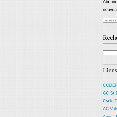
Abonnez
nouveau
Rech
Liens
CODEP
GC St J
Cyclo F
AC Val
Avenir