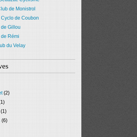
lub de Monistrol
 Cyclo de Coubon
 de Gillou
g de Rémi
ub du Velay
ves
et
(2)
1)
(1)
s
(6)