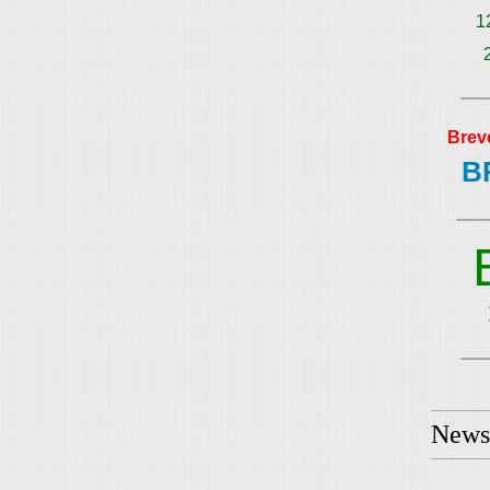
1
Brev
B
Newsl