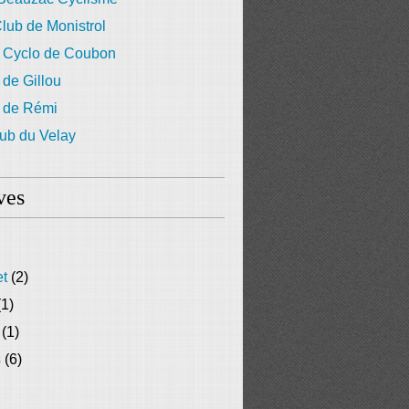
lub de Monistrol
 Cyclo de Coubon
 de Gillou
g de Rémi
ub du Velay
ves
et
(2)
1)
(1)
s
(6)