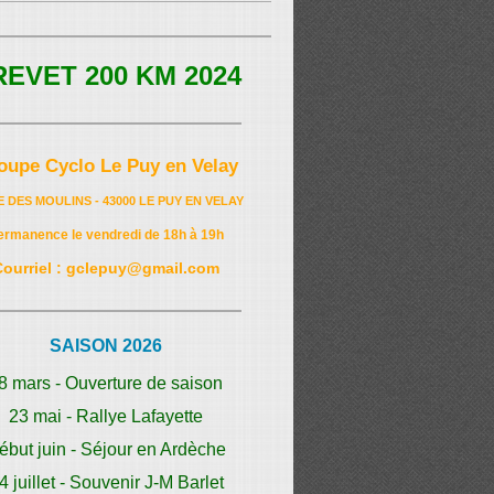
REVET 200 KM 2024
oupe Cyclo Le Puy en Velay
E DES MOULINS - 43000 LE PUY EN VELAY
ermanence le vendredi de 18h à 19h
Courriel : gclepuy@gmail.com
SAISON 2026
8 mars - Ouverture de saison
23 mai - Rallye Lafayette
ébut juin - Séjour en Ardèche
4 juillet - Souvenir J-M Barlet