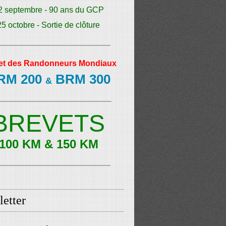
2 septembre - 90 ans du GCP
25 octobre - Sortie de clôture
et des Randonneurs Mondiaux
RM 200
BRM 300
&
BREVETS
100 KM & 150 KM
etter