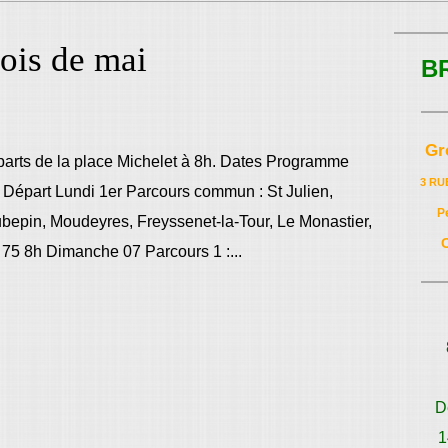
is de mai
B
Gr
arts de la place Michelet à 8h. Dates Programme
3 RU
Départ Lundi 1er Parcours commun : St Julien,
P
Aubepin, Moudeyres, Freyssenet-la-Tour, Le Monastier,
75 8h Dimanche 07 Parcours 1 :...
D
1