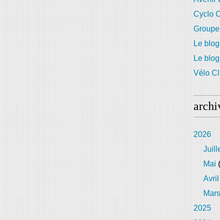
Cyclo C
Groupe
Le blog
Le blo
Vélo Cl
archi
2026
Juill
Mai
(
Avril
Mar
2025