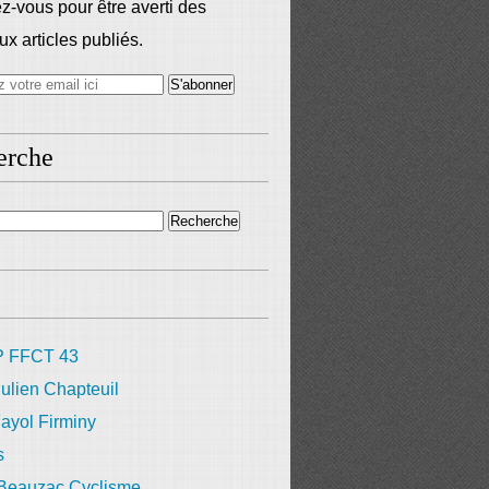
-vous pour être averti des
x articles publiés.
erche
 FFCT 43
ulien Chapteuil
ayol Firminy
s
 Beauzac Cyclisme