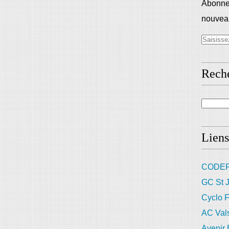
Abonnez
nouveau
Rech
Liens
CODEP
GC St J
Cyclo F
AC Val
Avenir