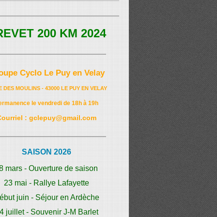
REVET 200 KM 2024
oupe Cyclo Le Puy en Velay
E DES MOULINS - 43000 LE PUY EN VELAY
ermanence le vendredi de 18h à 19h
Courriel : gclepuy@gmail.com
SAISON 2026
8 mars - Ouverture de saison
23 mai - Rallye Lafayette
ébut juin - Séjour en Ardèche
4 juillet - Souvenir J-M Barlet