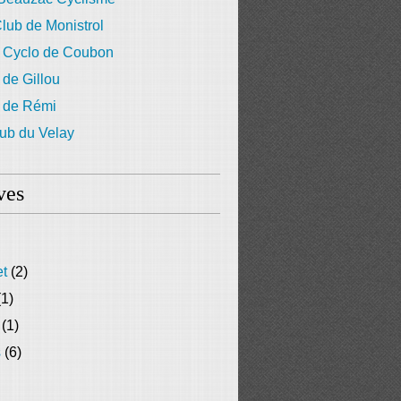
lub de Monistrol
 Cyclo de Coubon
 de Gillou
g de Rémi
ub du Velay
ves
et
(2)
1)
(1)
s
(6)