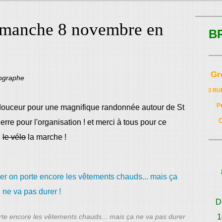
imanche 8 novembre en
B
Gr
tographe
3 RU
P
 douceur pour une magnifique randonnée autour de St
erre pour l'organisation ! et merci à tous pour ce
e
le vélo
la marche !
D
rte encore les vêtements chauds... mais ça ne va pas durer
1