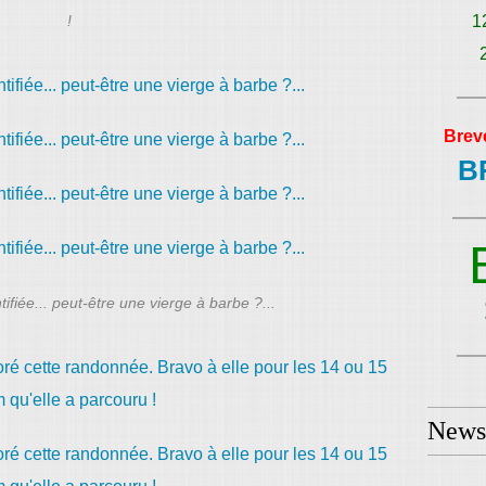
!
1
Brev
B
ifiée... peut-être une vierge à barbe ?...
Newsl