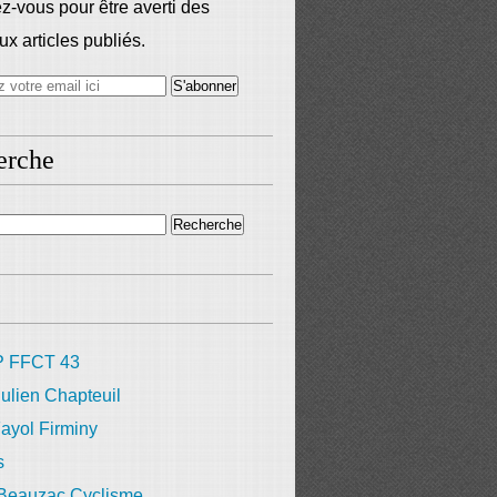
-vous pour être averti des
x articles publiés.
erche
 FFCT 43
ulien Chapteuil
ayol Firminy
s
 Beauzac Cyclisme