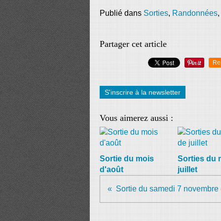
Publié dans
Sorties
,
Randonnées
Partager cet article
Re
S'inscrire à la newsletter
Vous aimerez aussi :
Sortie du mois
Sorties du 
d'août
juillet
Sortie du samedi 7 novembre