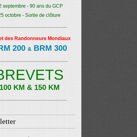
2 septembre - 90 ans du GCP
25 octobre - Sortie de clôture
et des Randonneurs Mondiaux
RM 200
BRM 300
&
BREVETS
100 KM & 150 KM
etter