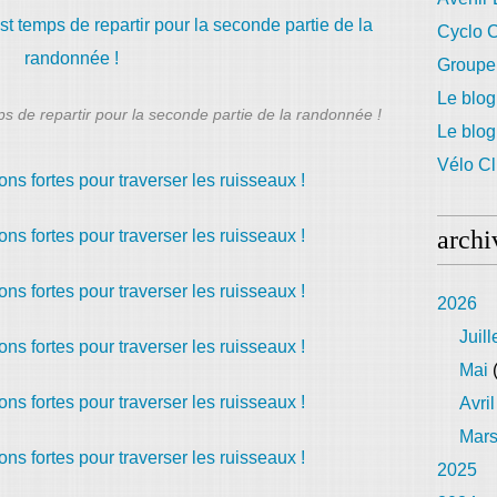
Cyclo C
Groupe
Le blog
ps de repartir pour la seconde partie de la randonnée !
Le blo
Vélo Cl
archi
2026
Juill
Mai
(
Avril
Mar
2025