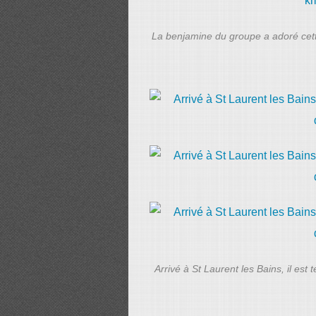
La benjamine du groupe a adoré cett
Arrivé à St Laurent les Bains, il es