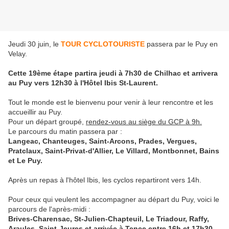
Jeudi 30 juin, le
TOUR CYCLOTOURISTE
passera par le Puy en
Velay.
Cette 19ème étape partira jeudi à 7h30 de Chilhac et arrivera
au Puy vers 12h30 à l'Hôtel Ibis St-Laurent.
Tout le monde est le bienvenu pour venir à leur rencontre et les
accueillir au Puy.
Pour un départ groupé,
rendez-vous au siège du GCP à 9h.
Le parcours du matin passera par :
Langeac, Chanteuges, Saint-Arcons, Prades, Vergues,
Pratclaux, Saint-Privat-d'Allier, Le Villard, Montbonnet, Bains
et Le Puy.
Après un repas à l'hôtel Ibis, les cyclos repartiront vers 14h.
Pour ceux qui veulent les accompagner au départ du Puy, voici le
parcours de l'après-midi :
Brives-Charensac, St-Julien-Chapteuil, Le Triadour, Raffy,
Araules, Saint-Jeures et arrivée à Tence entre 16h et 17h30.