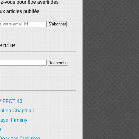
-vous pour être averti des
x articles publiés.
erche
 FFCT 43
ulien Chapteuil
ayol Firminy
s
 Beauzac Cyclisme