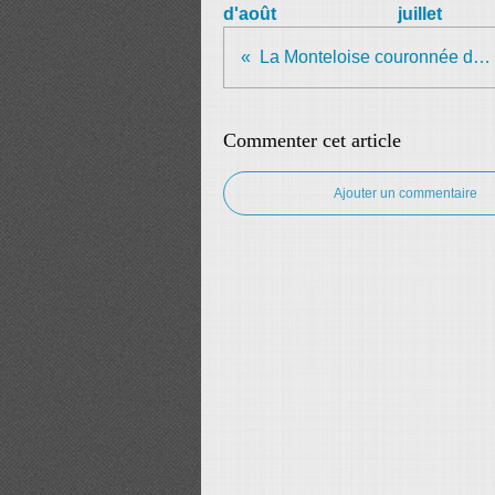
d'août
juillet
La Monteloise couronnée de succès !
Commenter cet article
Ajouter un commentaire