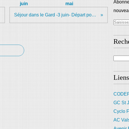
Abonnez
juin
mai
nouveau
Séjour dans le Gard -3 juin- Départ pour Bessèges
Rech
Liens
CODEP
GC St J
Cyclo F
AC Val
Avenir