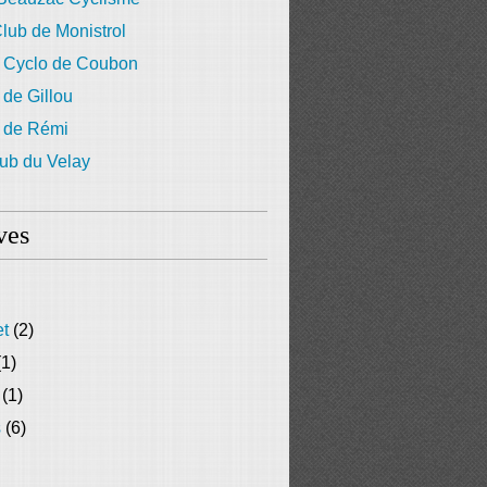
lub de Monistrol
 Cyclo de Coubon
 de Gillou
g de Rémi
ub du Velay
ves
et
(2)
1)
(1)
s
(6)