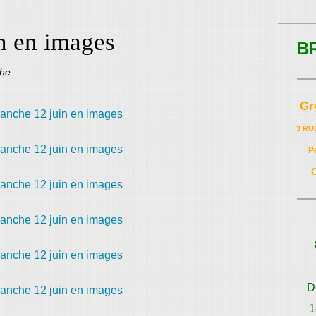
n en images
B
phe
Gr
3 RU
P
D
1