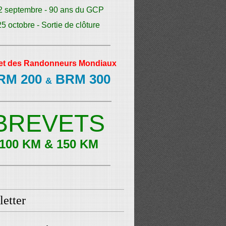
2 septembre - 90 ans du GCP
25 octobre - Sortie de clôture
et des Randonneurs Mondiaux
RM 200
BRM 300
&
BREVETS
100 KM & 150 KM
etter