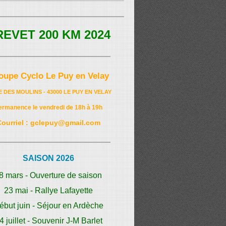
REVET 200 KM 2024
oupe Cyclo Le Puy en Velay
E DES MOULINS - 43000 LE PUY EN VELAY
ermanence le vendredi de 18h à 19h
Courriel : gclepuy@gmail.com
SAISON 2026
8 mars - Ouverture de saison
23 mai - Rallye Lafayette
ébut juin - Séjour en Ardèche
4 juillet - Souvenir J-M Barlet