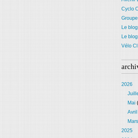
Cyclo C
Groupe
Le blog
Le blo
Vélo Cl
archi
2026
Juill
Mai
(
Avril
Mar
2025