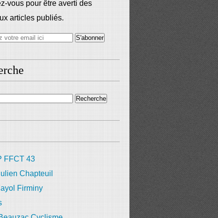
-vous pour être averti des
x articles publiés.
erche
 FFCT 43
ulien Chapteuil
ayol Firminy
s
 Beauzac Cyclisme