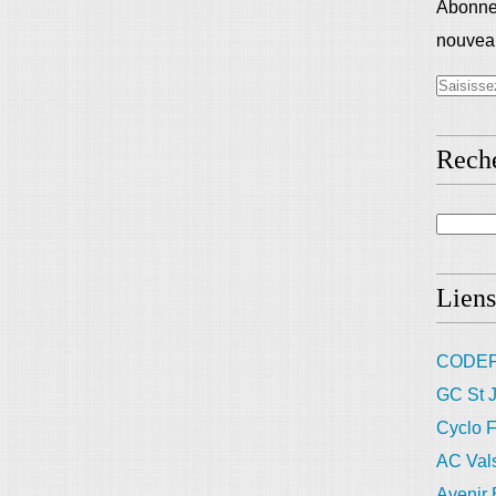
Abonnez
nouveau
Rech
Liens
CODEP
GC St J
Cyclo F
AC Val
Avenir