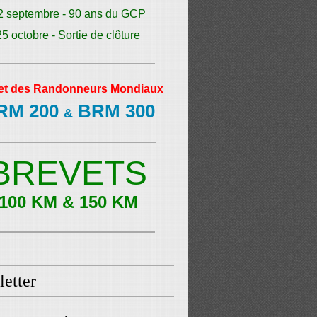
2 septembre - 90 ans du GCP
25 octobre - Sortie de clôture
et des Randonneurs Mondiaux
RM 200
BRM 300
&
BREVETS
100 KM & 150 KM
etter