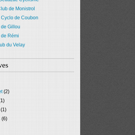
lub de Monistrol
 Cyclo de Coubon
 de Gillou
g de Rémi
ub du Velay
ves
et
(2)
1)
(1)
s
(6)