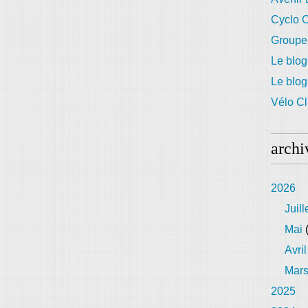
Cyclo C
Groupe
Le blog
Le blo
Vélo Cl
archi
2026
Juill
Mai
(
Avril
Mar
2025