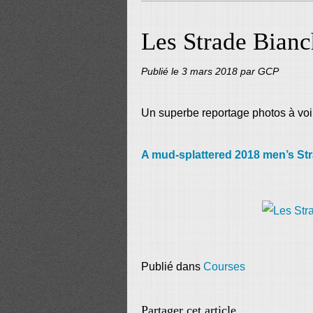
Les Strade Bian
Publié le
3 mars 2018
par GCP
Un superbe reportage photos à voir 
A mud-splattered 2018 men’s St
Publié dans
Courses
Partager cet article