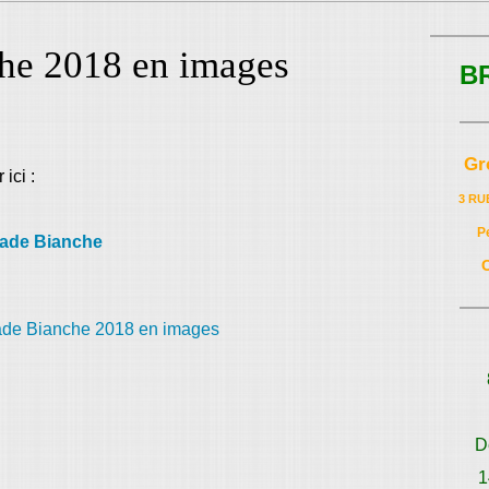
che 2018 en images
B
Gr
ici :
3 RU
P
rade Bianche
D
1