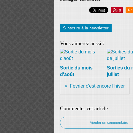
Re
S'inscrire à la newsletter
Vous aimerez aussi :
Sortie du mois
Sorties du 
d'août
juillet
Février c'est encore l'hiver
Commenter cet article
Ajouter un commentaire