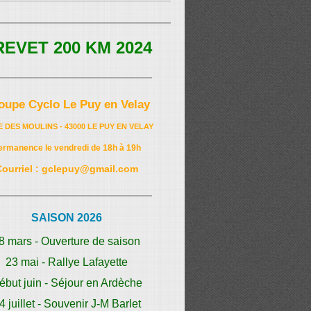
REVET 200 KM 2024
oupe Cyclo Le Puy en Velay
E DES MOULINS - 43000 LE PUY EN VELAY
ermanence le vendredi de 18h à 19h
Courriel : gclepuy@gmail.com
SAISON 2026
8 mars - Ouverture de saison
23 mai - Rallye Lafayette
ébut juin - Séjour en Ardèche
4 juillet - Souvenir J-M Barlet