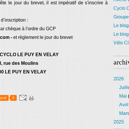
te le jour du brevet, il est impératif de s'inscrire à
Cyclo C
Groupe
d’inscription :
Le blog
par chèque à l'ordre du GCP
Le blo
.com -
et règlement le jour du brevet
Vélo Cl
CYCLO LE PUY EN VELAY
archi
3, rue des Moulins
00 LE PUY EN VELAY
2026
Juill
Mai
(
post
0
Avril
Mar
2025