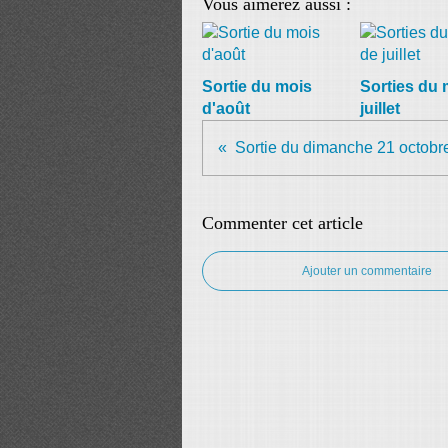
Vous aimerez aussi :
Sortie du mois
Sorties du 
d'août
juillet
Sortie du dimanche 21 octobr
Commenter cet article
Ajouter un commentaire