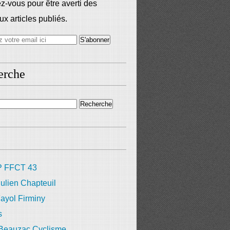
-vous pour être averti des
x articles publiés.
erche
 FFCT 43
ulien Chapteuil
ayol Firminy
s
 Beauzac Cyclisme