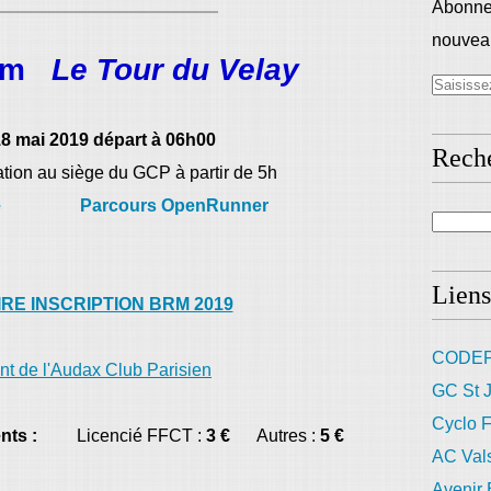
Abonnez
nouveau
 km
Le Tour du Velay
8 mai 2019 départ à 06h00
Rech
ation au siège du GCP à partir de 5h
e
Parcours OpenRunner
Liens
RE INSCRIPTION BRM 2019
CODEP
t de l'Audax Club Parisien
GC St J
Cyclo F
nts :
Licencié FFCT :
3 €
Autres :
5 €
AC Val
Avenir