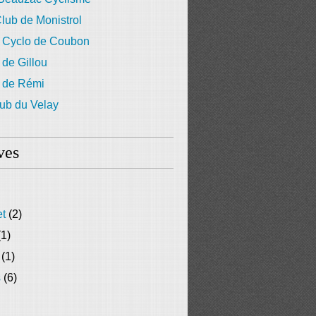
lub de Monistrol
 Cyclo de Coubon
 de Gillou
g de Rémi
ub du Velay
ves
et
(2)
1)
(1)
s
(6)