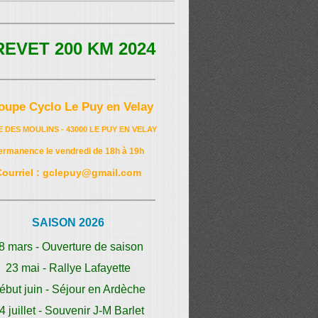
REVET 200 KM 2024
oupe Cyclo Le Puy en Velay
E DES MOULINS - 43000 LE PUY EN VELAY
ermanence le vendredi de 18h à 19h
Courriel : gclepuy@gmail.com
SAISON 2026
8 mars - Ouverture de saison
23 mai - Rallye Lafayette
ébut juin - Séjour en Ardèche
4 juillet - Souvenir J-M Barlet