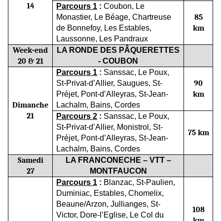
14
Parcours 1
:
Coubon, Le
Monastier, Le Béage, Chartreuse
85
de Bonnefoy, Les Estables,
km
Laussonne, Les Pandraux
Week-end
LA RONDE DES P
Â
QUER
ET
TES
20 & 21
- COUBON
Parcours 1
:
Sanssac, Le Poux,
St-Privat-d’Allier, Saugues, St-
90
Préjet, Pont-d’Alleyras, St-Jean-
km
Dimanche
Lachalm, Bains, Cordes
2
1
Parcours 2
:
Sanssac, Le Poux,
St-Privat-d’Allier, Monistrol, St-
75 km
Préjet, Pont-d’Alleyras, St-Jean-
Lachalm, Bains, Cordes
Samedi
LA
FRANCONECHE – VTT –
27
MONTFAUCON
Parcours 1
:
B
lanzac,
S
t-Paulien,
Dumin
i
ac, Estable
s
, Chomelix
,
Beaune/
Arzon
, Jullianges,
St-
108
Victor
, Dore-l’Eglise, L
e Col du
km