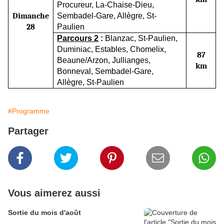
Procureur
,
La-Chaise-Dieu,
Dimanche
Sembadel-Gare, Allègre, St-
28
Paulien
Parcours 2
:
Blanzac,
S
t-Paulien,
Dumin
i
ac, Estable
s
, Chomelix
,
87
Beaune/
Arzon
, Jullianges,
km
Bonneval,
Sembadel-Gare,
Allègre, St-Paulien
#Programme
Partager
Vous aimerez aussi
Sortie du mois d'août