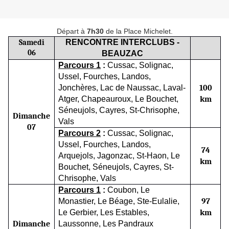
Départ à
7h30
de la Place Michelet.
RENCONTRE INTERCLUBS -
Samedi
06
BEAUZAC
Parcours 1
:
Cussac,
Solignac,
Ussel, Fourches, Landos,
Jonchères, Lac de Naussac, Laval-
100
Atger, Chapeauroux, Le Bouchet,
km
Séneujols,
Cayres,
St-Chrisophe,
Dimanche
Vals
07
Parcours 2
:
Cussac,
Solignac,
Ussel, Fourches, Landos,
74
Arquejols, Jagonzac, St-Haon
, Le
km
Bouchet, Séneujols,
Cayres,
St-
Chrisophe,
Vals
Parcours 1
:
Coubon, Le
Monastier, Le Béage, Ste-Eulalie,
97
Le Gerbier, Les Estables,
km
Dimanche
Laussonne, Les Pandraux