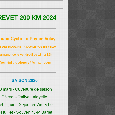
REVET 200 KM 2024
oupe Cyclo Le Puy en Velay
E DES MOULINS - 43000 LE PUY EN VELAY
ermanence le vendredi de 18h à 19h
Courriel : gclepuy@gmail.com
SAISON 2026
8 mars - Ouverture de saison
23 mai - Rallye Lafayette
ébut juin - Séjour en Ardèche
4 juillet - Souvenir J-M Barlet