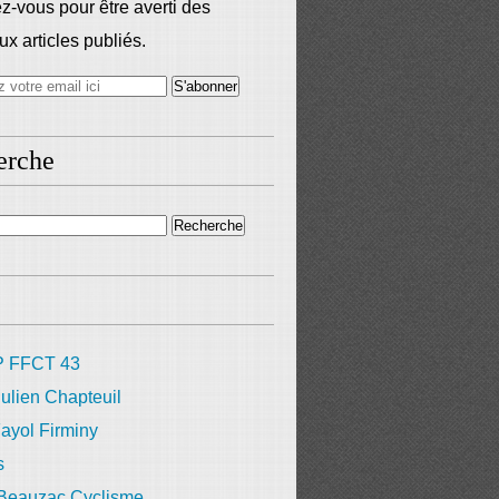
-vous pour être averti des
x articles publiés.
erche
 FFCT 43
ulien Chapteuil
ayol Firminy
s
 Beauzac Cyclisme