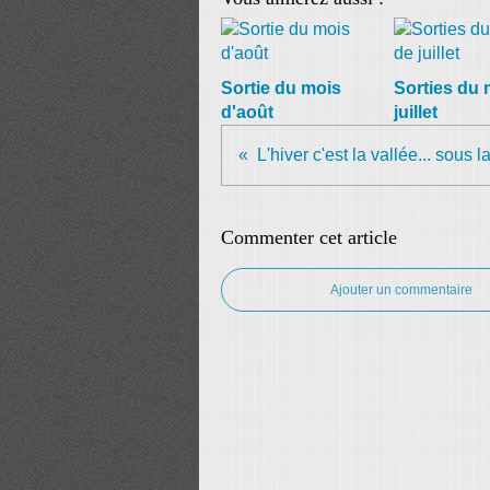
Sortie du mois
Sorties du 
d'août
juillet
L'hiver c'est la vallée... sous l
Commenter cet article
Ajouter un commentaire