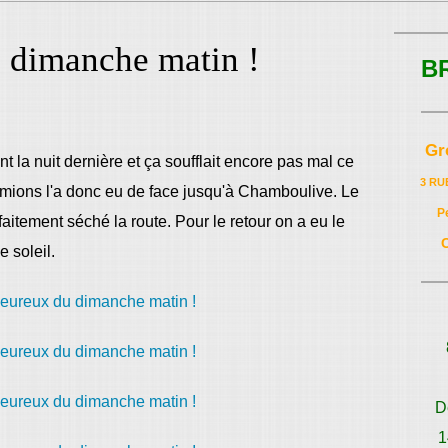
 dimanche matin !
B
Gr
t la nuit dernière et ça soufflait encore pas mal ce
3 RU
rmions l'a donc eu de face jusqu'à Chamboulive. Le
P
faitement séché la route. Pour le retour on a eu le
e soleil.
D
1