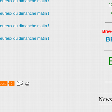
1
Brev
B
post
0
Newsl