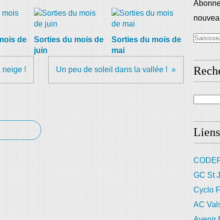
Abonnez
nouveau
mois de
Sorties du mois de
Sorties du mois de
juin
mai
Rech
a neige !
Un peu de soleil dans la vallée !
Liens
CODEP
GC St J
Cyclo F
AC Val
Avenir