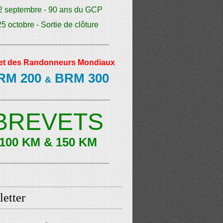
2 septembre - 90 ans du GCP
25 octobre - Sortie de clôture
et des Randonneurs Mondiaux
RM 200
BRM 300
&
BREVETS
100 KM & 150 KM
etter