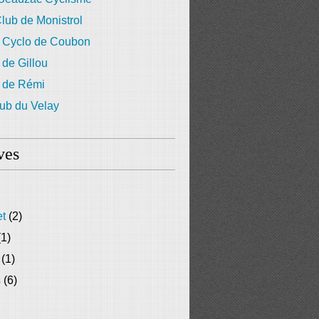
lub de Monistrol
 Cyclo de Coubon
 de Gillou
g de Rémi
ub du Velay
ves
et
(2)
1)
(1)
s
(6)