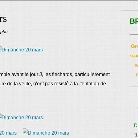
rs
B
aphe
Gr
3 RU
P
mble avant le jour J
, les fléchards, particulièrement
re de la veille, n'ont pas resisté à la tentation de
D
1