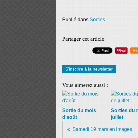
Publié dans
Sorties
Partager cet article
Re
S'inscrire à la newsletter
Vous aimerez aussi :
Sortie du mois
Sorties du 
d'août
juillet
Samedi 19 mars en images