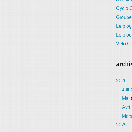
Cyclo C
Groupe
Le blog
Le blo
Vélo Cl
archi
2026
Juill
Mai
(
Avril
Mar
2025