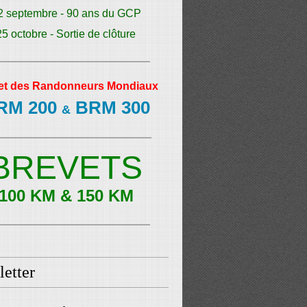
2 septembre - 90 ans du GCP
25 octobre - Sortie de clôture
et des Randonneurs Mondiaux
RM 200
BRM 300
&
BREVETS
100 KM & 150 KM
etter