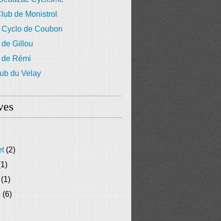
lub de Monistrol
 Cyclo de Coubon
 de Gillou
g de Rémi
ub du Velay
ves
et
(2)
1)
(1)
s
(6)