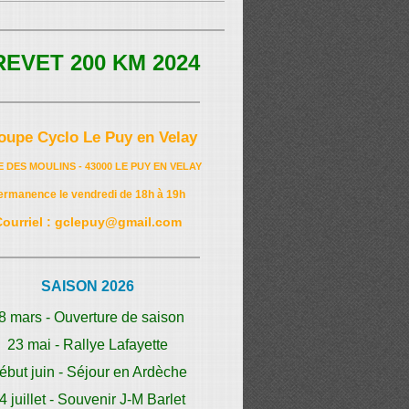
REVET 200 KM 2024
oupe Cyclo Le Puy en Velay
E DES MOULINS - 43000 LE PUY EN VELAY
ermanence le vendredi de 18h à 19h
Courriel : gclepuy@gmail.com
SAISON 2026
8 mars - Ouverture de saison
23 mai - Rallye Lafayette
ébut juin - Séjour en Ardèche
4 juillet - Souvenir J-M Barlet