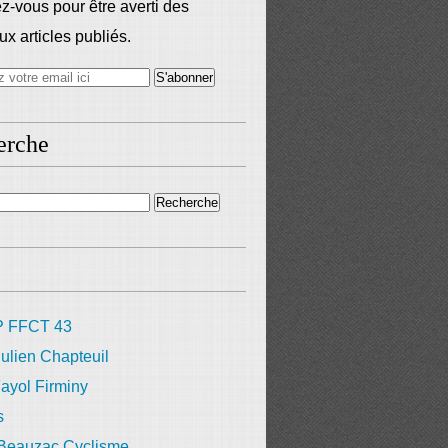
-vous pour être averti des
x articles publiés.
erche
 FFCT 43
ulien Chapteuil
ayol Firminy
s
 Beauzac Cyclisme