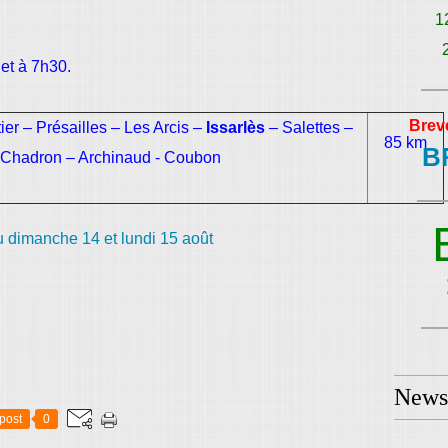
1
et à 7h30.
Brev
ier – Présailles – Les Arcis –
Issarlès
– Salettes –
85 km
B
– Chadron – Archinaud - Coubon
Newsl
post
0