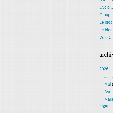
Cyclo C
Groupe
Le blog
Le blo
Vélo Cl
archi
2026
Juill
Mai
(
Avril
Mar
2025