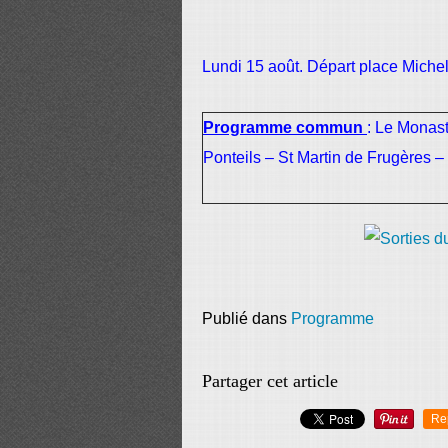
Lundi 15 août. Départ place Michel
Programme commun
: Le Monast
Ponteils – St Martin de Frugères 
Publié dans
Programme
Partager cet article
Re