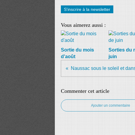
S'inscrire à la newsletter
Vous aimerez aussi :
Sortie du mois
Sorties du 
d'août
juin
Naussac sous le soleil et dans
Commenter cet article
Ajouter un commentaire