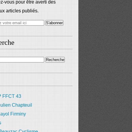
-vous pour être averti des
x articles publiés.
erche
 FFCT 43
ulien Chapteuil
ayol Firminy
s
 Beauzac Cyclisme