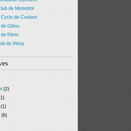
lub de Monistrol
 Cyclo de Coubon
 de Gillou
g de Rémi
ub du Velay
ves
et
(2)
1)
(1)
s
(6)