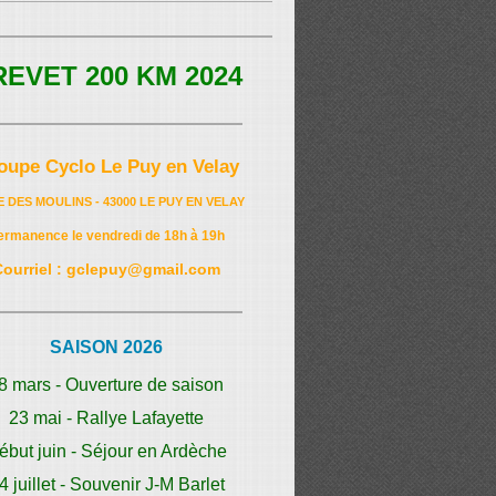
REVET 200 KM 2024
oupe Cyclo Le Puy en Velay
E DES MOULINS - 43000 LE PUY EN VELAY
ermanence le vendredi de 18h à 19h
Courriel : gclepuy@gmail.com
SAISON 2026
8 mars - Ouverture de saison
23 mai - Rallye Lafayette
ébut juin - Séjour en Ardèche
4 juillet - Souvenir J-M Barlet