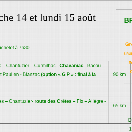
che 14 et lundi 15 août
B
Gr
ichelet à 7h30.
3 RU
P
 – Chantuzier – Curmilhac -
Chavaniac
- Bacou -
St Paulien - Blanzac
(option « G P » : final à la
90 km
es – Chantuzier-
route des Crêtes – Fix
– Allègre -
65 km
D
1