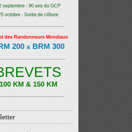
2 septembre - 90 ans du GCP
25 octobre - Sortie de clôture
et des Randonneurs Mondiaux
RM 200
BRM 300
&
BREVETS
100 KM & 150 KM
etter