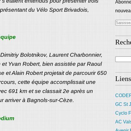
s’étaient entendus pour présenter trois
Abonnez
présentant du Vélo Sport Brivadois,
nouveau
équipe
Rech
imitriy Bolotnikov, Laurent Charbonnier,
 et Yvan Robert, bien assistée par Raoul
 et Alain Robert projetait de parcourir 650
Liens
rcours, cette équipe accomplissait une
c 691 km et se classait 2e après un
CODEP
r arriver à Bagnols-sur-Cèze.
GC St J
Cyclo F
odium
AC Val
Avenir