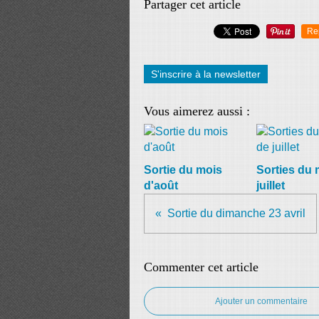
Partager cet article
Re
S'inscrire à la newsletter
Vous aimerez aussi :
Sortie du mois
Sorties du 
d'août
juillet
Sortie du dimanche 23 avril
Commenter cet article
Ajouter un commentaire