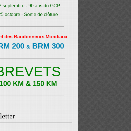
2 septembre - 90 ans du GCP
25 octobre - Sortie de clôture
et des Randonneurs Mondiaux
RM 200
BRM 300
&
BREVETS
100 KM & 150 KM
etter