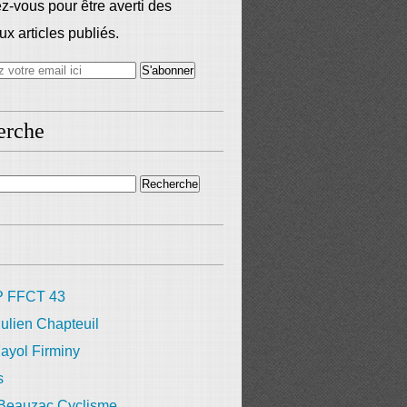
-vous pour être averti des
x articles publiés.
erche
 FFCT 43
ulien Chapteuil
ayol Firminy
s
 Beauzac Cyclisme