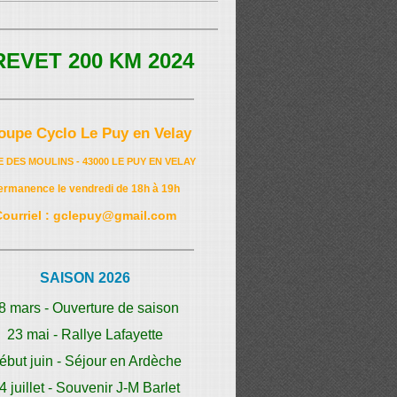
REVET 200 KM 2024
oupe Cyclo Le Puy en Velay
E DES MOULINS - 43000 LE PUY EN VELAY
ermanence le vendredi de 18h à 19h
Courriel : gclepuy@gmail.com
SAISON 2026
8 mars - Ouverture de saison
23 mai - Rallye Lafayette
ébut juin - Séjour en Ardèche
4 juillet - Souvenir J-M Barlet