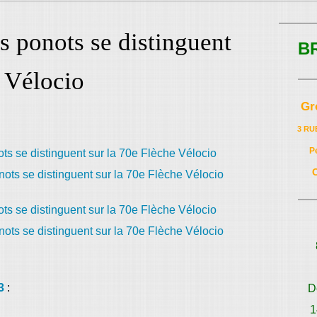
s ponots se distinguent
B
e Vélocio
Gr
3 RU
P
3
:
D
1