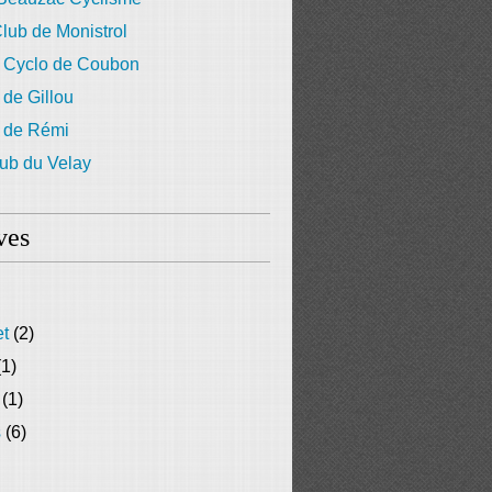
lub de Monistrol
 Cyclo de Coubon
 de Gillou
g de Rémi
ub du Velay
ves
et
(2)
1)
(1)
s
(6)