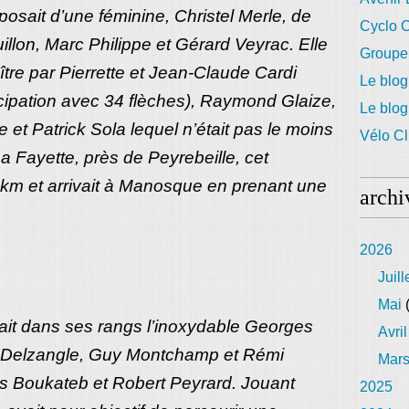
sait d’une féminine, Christel Merle, de
Cyclo C
llon, Marc Philippe et Gérard Veyrac. Elle
Groupe
ître par Pierrette et Jean-Claude Cardi
Le blog
cipation avec 34 flèches), Raymond Glaize,
Le blo
 et Patrick Sola lequel n’était pas le moins
Vélo Cl
La Fayette, près de Peyrebeille, cet
km et arrivait à Manosque en prenant une
archi
2026
Juill
Mai
(
tait dans ses rangs l’inoxydable Georges
Avril
 Delzangle, Guy Montchamp et Rémi
Mar
ss Boukateb et Robert Peyrard. Jouant
2025