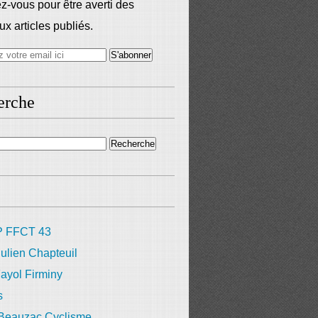
-vous pour être averti des
x articles publiés.
erche
 FFCT 43
ulien Chapteuil
ayol Firminy
s
 Beauzac Cyclisme