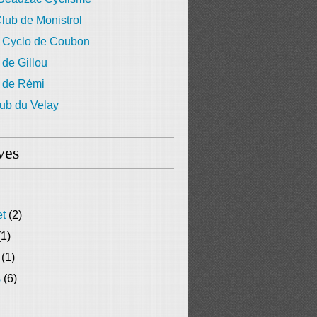
lub de Monistrol
 Cyclo de Coubon
 de Gillou
g de Rémi
ub du Velay
ves
et
(2)
1)
(1)
s
(6)