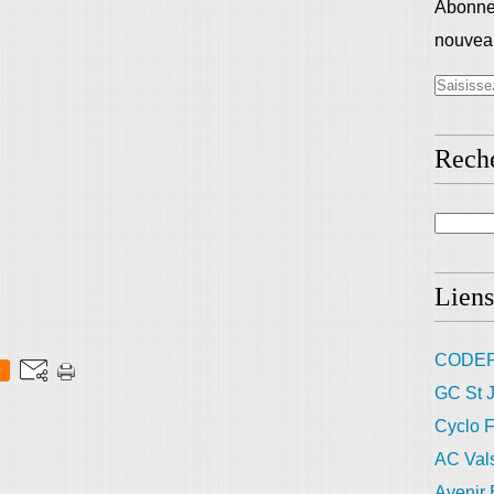
Abonnez
nouveau
Rech
Liens
CODEP
0
GC St J
Cyclo F
AC Val
Avenir