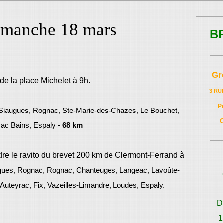
imanche 18 mars
B
Gr
de la place Michelet à 9h.
3 RU
P
iaugues, Rognac, Ste-Marie-des-Chazes, Le Bouchet,
ac Bains, Espaly -
68 km
dre le ravito du brevet 200 km de Clermont-Ferrand à
ues, Rognac, Rognac, Chanteuges, Langeac, Lavoûte-
Auteyrac, Fix, Vazeilles-Limandre, Loudes, Espaly.
D
1