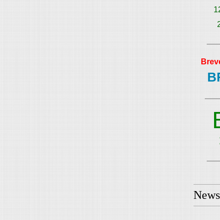
1
Brev
B
Newsl