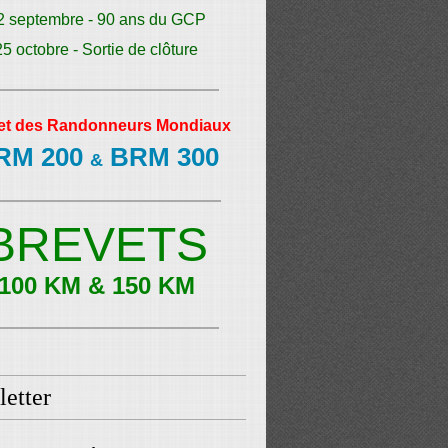
2 septembre - 90 ans du GCP
25 octobre - Sortie de clôture
et des Randonneurs Mondiaux
RM 200
BRM 300
&
BREVETS
100 KM & 150 KM
etter