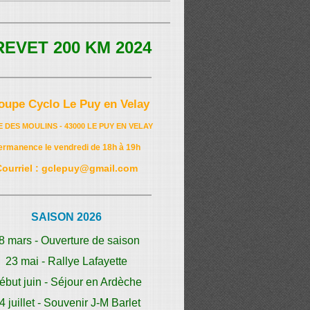
REVET 200 KM 2024
oupe Cyclo Le Puy en Velay
E DES MOULINS - 43000 LE PUY EN VELAY
ermanence le vendredi de 18h à 19h
Courriel : gclepuy@gmail.com
SAISON 2026
8 mars - Ouverture de saison
23 mai - Rallye Lafayette
ébut juin - Séjour en Ardèche
4 juillet - Souvenir J-M Barlet