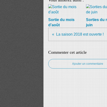
Vous aimerez aussi :
Sortie du mois
Sorties du 
d'août
juin
La saison 2018 est ouverte !
Commenter cet article
Ajouter un commentaire