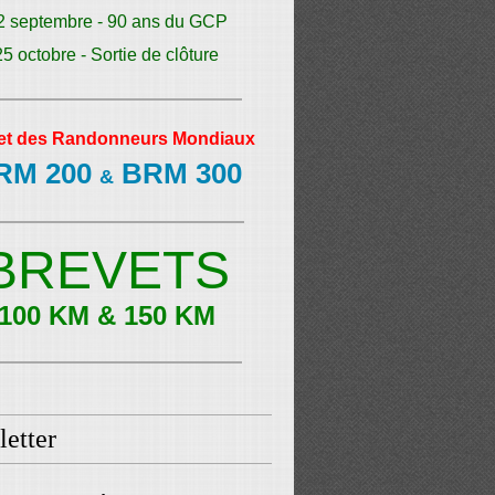
2 septembre - 90 ans du GCP
25 octobre - Sortie de clôture
et des Randonneurs Mondiaux
RM 200
BRM 300
&
BREVETS
100 KM & 150 KM
etter