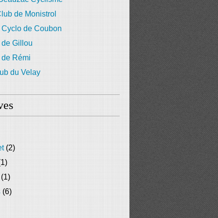
lub de Monistrol
 Cyclo de Coubon
 de Gillou
g de Rémi
ub du Velay
ves
et
(2)
1)
(1)
s
(6)