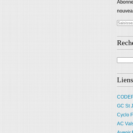
Abonnez
nouveau
Rech
Liens
CODEP
GC St J
Cyclo F
AC Val
Avenir