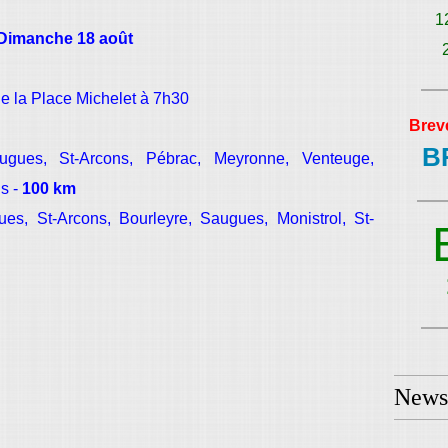
1
Dimanche 18 août
e la Place Michelet à 7h30
Brev
B
ugues, St-Arcons, Pébrac, Meyronne, Venteuge,
ns -
100 km
es, St-Arcons, Bourleyre, Saugues, Monistrol, St-
Newsl