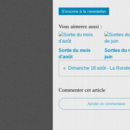
S'inscrire à la newsletter
Vous aimerez aussi :
Sortie du mois
Sorties du 
d'août
juin
Commenter cet article
Ajouter un commentaire