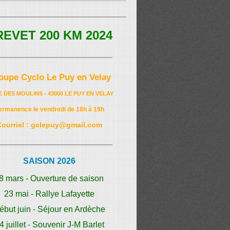
REVET 200 KM 2024
oupe Cyclo Le Puy en Velay
E DES MOULINS - 43000 LE PUY EN VELAY
ermanence le vendredi de 18h à 19h
Courriel : gclepuy@gmail.com
SAISON 2026
8 mars - Ouverture de saison
23 mai - Rallye Lafayette
ébut juin - Séjour en Ardèche
4 juillet - Souvenir J-M Barlet