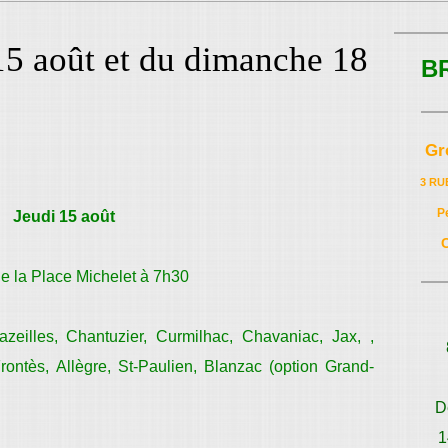
 15 août et du dimanche 18
B
Gr
3 RU
P
Jeudi 15 août
e la Place Michelet à 7h30
zeilles, Chantuzier, Curmilhac, Chavaniac, Jax, ,
rontès, Allègre, St-Paulien, Blanzac (option Grand-
D
1