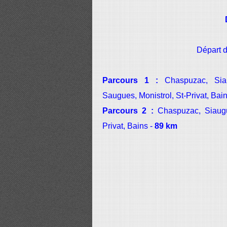
Départ d
Parcours 1 :
Chaspuzac, Sia
Saugues, Monistrol, St-Privat, Bai
Parcours 2 :
Chaspuzac, Siaugu
Privat, Bains -
89 km