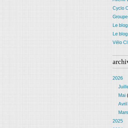
Cyclo C
Groupe
Le blog
Le blo
Vélo Cl
archi
2026
Juill
Mai
(
Avril
Mar
2025