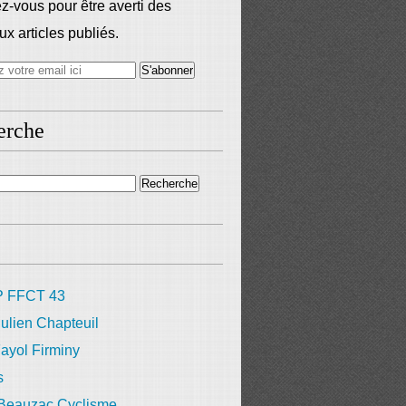
-vous pour être averti des
x articles publiés.
erche
 FFCT 43
ulien Chapteuil
ayol Firminy
s
 Beauzac Cyclisme