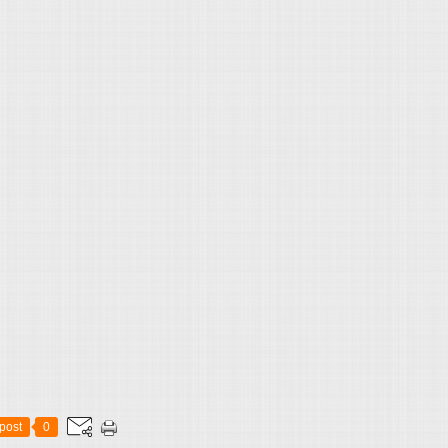
post
0