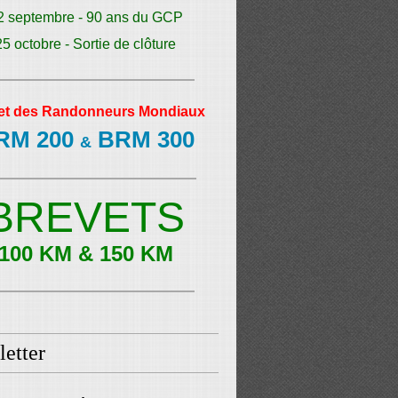
2 septembre - 90 ans du GCP
25 octobre - Sortie de clôture
et des Randonneurs Mondiaux
RM 200
BRM 300
&
BREVETS
100 KM & 150 KM
etter