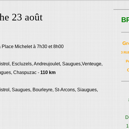
he 23 août
B
Gr
a Place Michelet à 7h30 et 8h00
3 RU
P
istrol, Escluzels, Andreujoulet, Saugues,Venteuge,
augues, Chaspuzac -
110 km
istrol, Saugues, Bourleyre, St-Arcons, Siaugues,
D
1