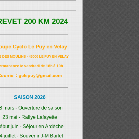
REVET 200 KM 2024
oupe Cyclo Le Puy en Velay
E DES MOULINS - 43000 LE PUY EN VELAY
ermanence le vendredi de 18h à 19h
Courriel : gclepuy@gmail.com
SAISON 2026
8 mars - Ouverture de saison
23 mai - Rallye Lafayette
ébut juin - Séjour en Ardèche
4 juillet - Souvenir J-M Barlet