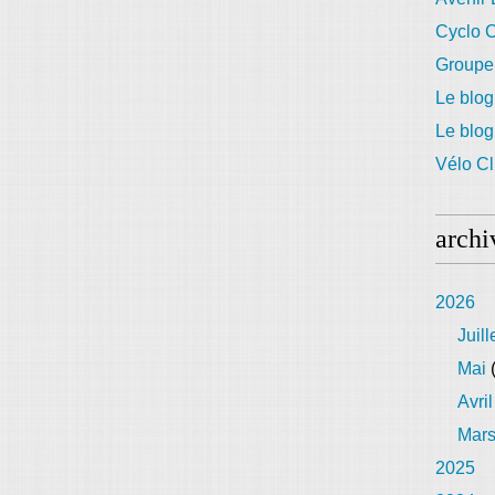
Cyclo C
Groupe
Le blog
Le blo
Vélo Cl
archi
2026
Juill
Mai
(
Avril
Mar
2025