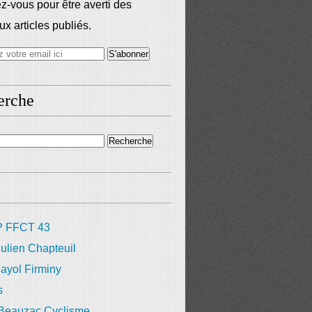
-vous pour être averti des
x articles publiés.
erche
 FFCT 43
ulien Chapteuil
ayol Firminy
s
 Beauzac Cyclisme