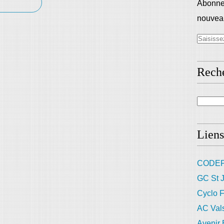
Abonnez
nouveau
Rech
Liens
CODEP
GC St J
Cyclo F
AC Val
Avenir