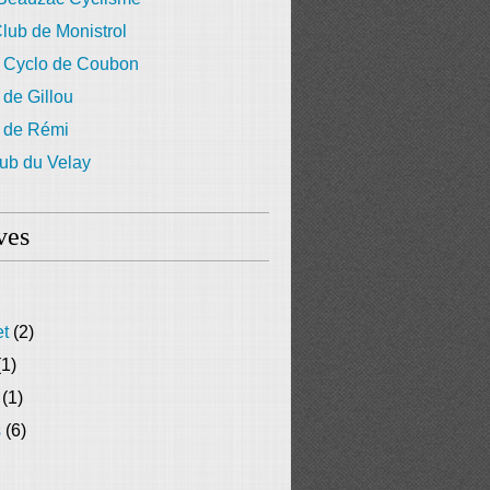
lub de Monistrol
 Cyclo de Coubon
 de Gillou
g de Rémi
ub du Velay
ves
et
(2)
1)
(1)
s
(6)