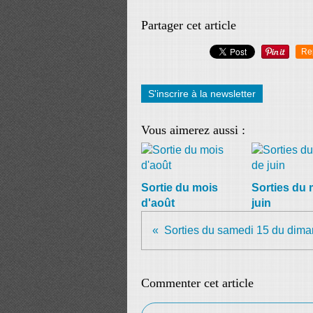
Partager cet article
Re
S'inscrire à la newsletter
Vous aimerez aussi :
Sortie du mois
Sorties du 
d'août
juin
Sorties du samedi 15 du dima
Commenter cet article