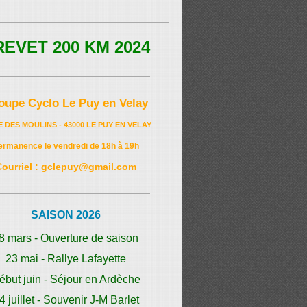
REVET 200 KM 2024
oupe Cyclo Le Puy en Velay
E DES MOULINS - 43000 LE PUY EN VELAY
ermanence le vendredi de 18h à 19h
Courriel : gclepuy@gmail.com
SAISON 2026
8 mars - Ouverture de saison
23 mai - Rallye Lafayette
ébut juin - Séjour en Ardèche
4 juillet - Souvenir J-M Barlet