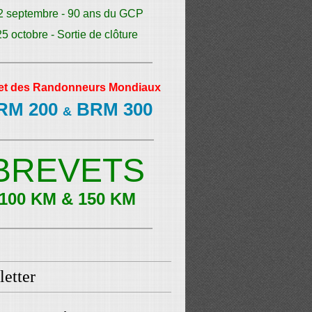
2 septembre - 90 ans du GCP
25 octobre - Sortie de clôture
et des Randonneurs Mondiaux
RM 200
BRM 300
&
BREVETS
100 KM & 150 KM
etter