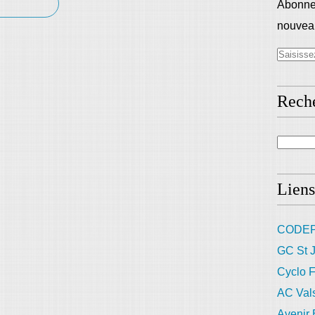
Abonnez
nouveau
Rech
Liens
CODEP
GC St J
Cyclo F
AC Val
Avenir