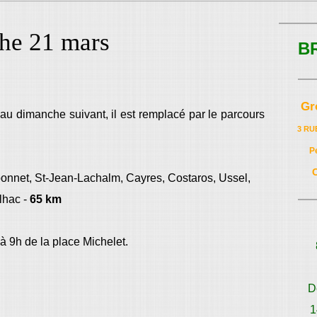
che 21 mars
B
Gr
au dimanche suivant, il est remplacé par le parcours
3 RU
P
onnet, St-Jean-Lachalm, Cayres, Costaros, Ussel,
lhac -
65 km
à 9h de la place Michelet.
D
1