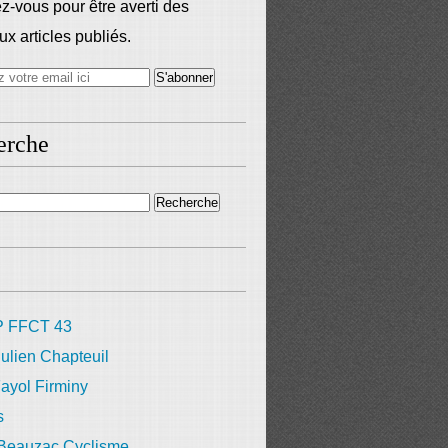
-vous pour être averti des
x articles publiés.
erche
 FFCT 43
ulien Chapteuil
ayol Firminy
s
 Beauzac Cyclisme