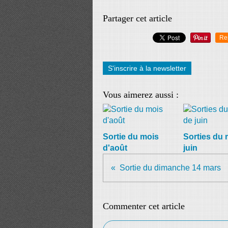
Partager cet article
Re
S'inscrire à la newsletter
Vous aimerez aussi :
Sortie du mois
Sorties du 
d'août
juin
Sortie du dimanche 14 mars
Commenter cet article