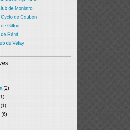
lub de Monistrol
 Cyclo de Coubon
 de Gillou
g de Rémi
ub du Velay
ves
et
(2)
1)
(1)
s
(6)