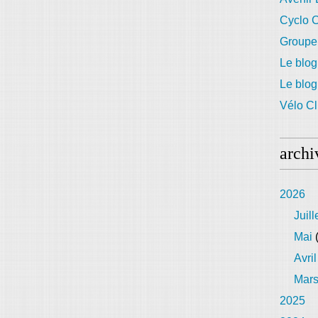
Cyclo C
Groupe
Le blog
Le blo
Vélo Cl
archi
2026
Juill
Mai
(
Avril
Mar
2025