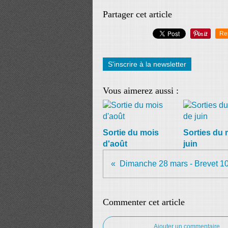
Partager cet article
Re
S'inscrire à la newsletter
Vous aimerez aussi :
Sortie du mois
Sorties du 
d'août
juin
Dimanche 28 mars - Brevet 1
Commenter cet article
Ajouter un commentaire