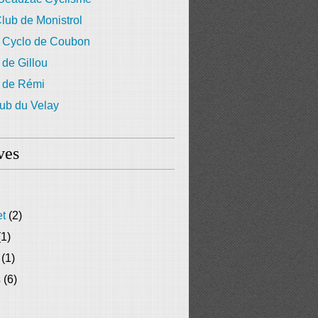
lub de Monistrol
 Cyclo de Coubon
 de Gillou
g de Rémi
ub du Velay
ves
et
(2)
1)
(1)
s
(6)