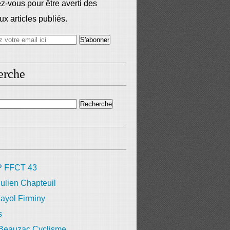
-vous pour être averti des
x articles publiés.
erche
 FFCT 43
ulien Chapteuil
ayol Firminy
s
 Beauzac Cyclisme