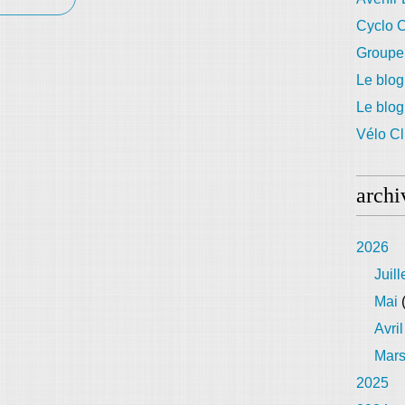
Cyclo C
Groupe
Le blog
Le blo
Vélo Cl
archi
2026
Juill
Mai
(
Avril
Mar
2025