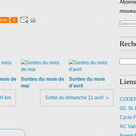
Abonnez
nouveau
post
0
Rech
mois de
Sorties du mois de
Sorties du mois
Liens
mai
d'avril
00 km
Sortie du dimanche 11 avril
CODEP
GC St J
Cyclo F
AC Val
Avenir