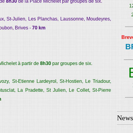
 de
8h30
de la Place Michelet par groupes de six.
1
x, St-Julien, Les Planchas, Laussonne, Moudeyres,
oubon, Brives -
70 km
Brev
B
Michelet à partir de
8h30
par groupes de six.
ozy, St-Etienne Lardeyrol, St-Hostien, Le Triadour,
usclat, La Pradette, St Julien, Le Collet, St-Pierre
m
Newsl