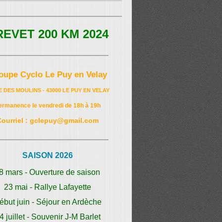
REVET 200 KM 2024
oupe Cyclo Le Puy en Velay
E DES MOULINS - 43000 LE PUY EN VELAY
ermanence le vendredi de 18h à 19h
Courriel : gclepuy@gmail.com
SAISON 2026
8 mars - Ouverture de saison
23 mai - Rallye Lafayette
ébut juin - Séjour en Ardèche
4 juillet - Souvenir J-M Barlet