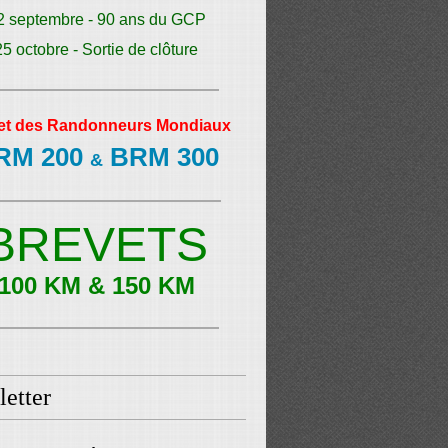
2 septembre - 90 ans du GCP
25 octobre - Sortie de clôture
et des Randonneurs Mondiaux
RM 200
BRM 300
&
BREVETS
100 KM & 150 KM
etter