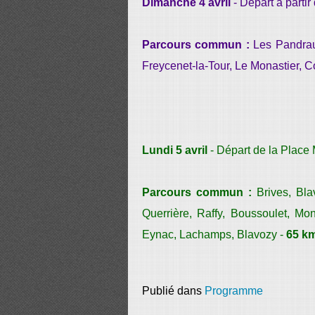
Dimanche 4 avril
- Départ à partir
Parcours commun :
Les Pandrau
Freycenet-la-Tour, Le Monastier, C
Lundi 5 avril
- Départ de la Place 
Parcours commun :
Brives, Blav
Querrière, Raffy, Boussoulet, Mont
Eynac, Lachamps, Blavozy -
65 k
Publié dans
Programme