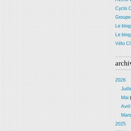
Cyclo C
Groupe
Le blog
Le blo
Vélo Cl
archi
2026
Juill
Mai
(
Avril
Mar
2025