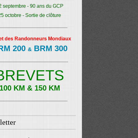
2 septembre - 90 ans du GCP
25 octobre - Sortie de clôture
et des Randonneurs Mondiaux
RM 200
BRM 300
&
BREVETS
100 KM & 150 KM
etter