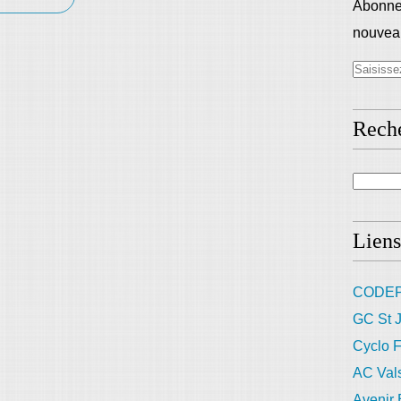
Abonnez
nouveau
Rech
Liens
CODEP
GC St J
Cyclo F
AC Val
Avenir