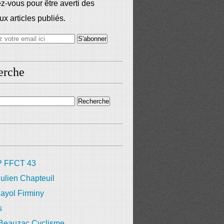
-vous pour être averti des
x articles publiés.
erche
 FFCT 43
ulien Chapteuil
ayol Firminy
s
 Beauzac Cyclisme