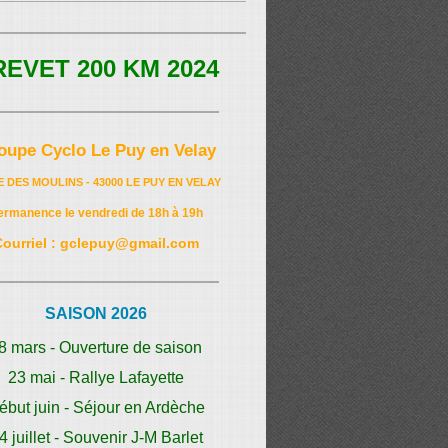
REVET 200 KM 2024
oupe Cyclo Le Puy en Velay
E DES MOULINS - 43000 LE PUY EN VELAY
ermanence le vendredi de 18h à 19h
Courriel : gclepuy@gmail.com
SAISON 2026
8 mars - Ouverture de saison
23 mai - Rallye Lafayette
ébut juin - Séjour en Ardèche
4 juillet - Souvenir J-M Barlet