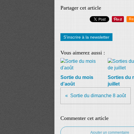
Partager cet article
Re
S'inscrire à la newsletter
Vous aimerez aussi :
Sortie du mois
Sorties du 
d'août
juillet
Sortie du dimanche 8 août
Commenter cet article
Ajouter un commentaire