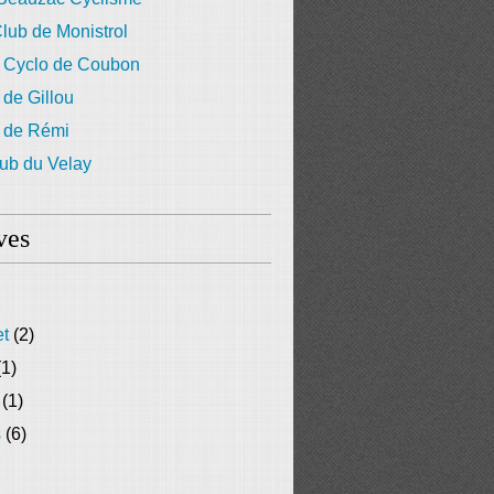
lub de Monistrol
 Cyclo de Coubon
 de Gillou
g de Rémi
ub du Velay
ves
et
(2)
1)
(1)
s
(6)