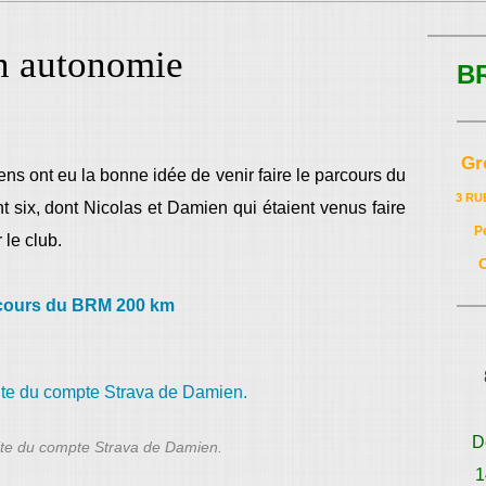
n autonomie
B
Gr
iens ont eu la bonne idée de venir faire le parcours du
3 RU
ent six, dont Nicolas et Damien qui étaient venus faire
P
 le club.
cours du BRM 200 km
D
ite du compte Strava de Damien.
1