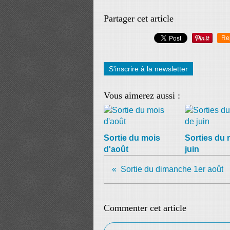
Partager cet article
Re
S'inscrire à la newsletter
Vous aimerez aussi :
Sortie du mois
Sorties du 
d'août
juin
Sortie du dimanche 1er août
Commenter cet article