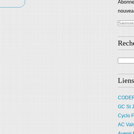
Abonnez
nouveau
Rech
Liens
CODEP
GC St J
Cyclo F
AC Val
Avenir