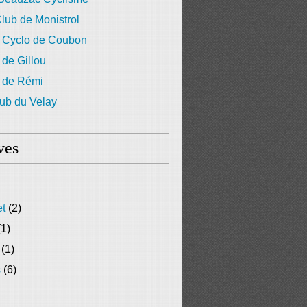
lub de Monistrol
 Cyclo de Coubon
 de Gillou
g de Rémi
ub du Velay
ves
et
(2)
1)
(1)
s
(6)