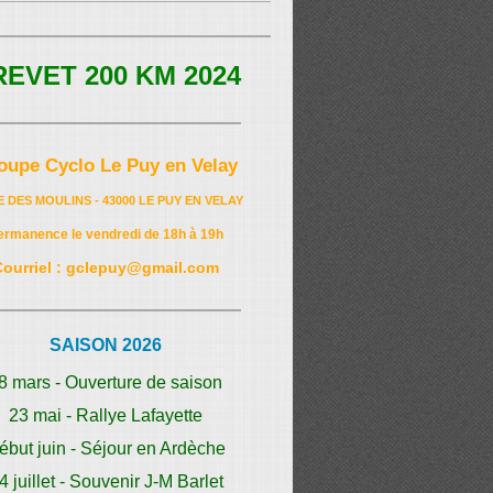
REVET 200 KM 2024
oupe Cyclo Le Puy en Velay
E DES MOULINS - 43000 LE PUY EN VELAY
ermanence le vendredi de 18h à 19h
Courriel : gclepuy@gmail.com
SAISON 2026
8 mars - Ouverture de saison
23 mai - Rallye Lafayette
ébut juin - Séjour en Ardèche
4 juillet - Souvenir J-M Barlet