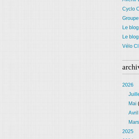
Cyclo C
Groupe
Le blog
Le blo
Vélo Cl
archi
2026
Juill
Mai
(
Avril
Mar
2025