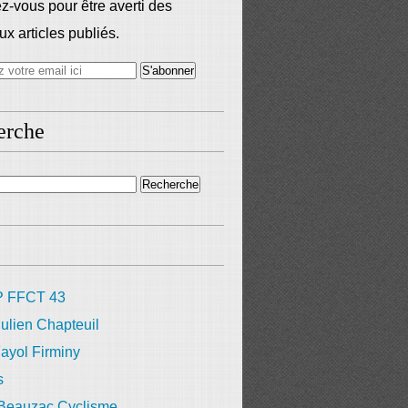
-vous pour être averti des
x articles publiés.
erche
 FFCT 43
ulien Chapteuil
ayol Firminy
s
 Beauzac Cyclisme