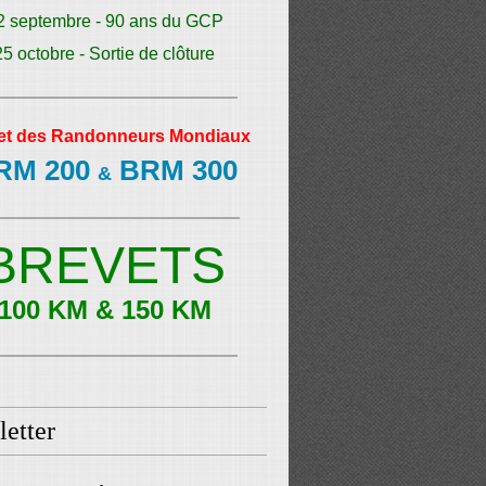
2 septembre - 90 ans du GCP
25 octobre - Sortie de clôture
et des Randonneurs Mondiaux
RM 200
BRM 300
&
BREVETS
100 KM & 150 KM
etter