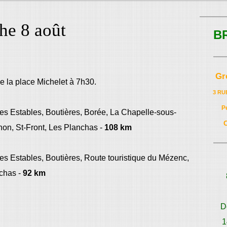
he 8 août
B
Gr
e la place Michelet à 7h30.
3 RU
P
es Estables, Boutières, Borée, La Chapelle-sous-
on, St-Front, Les Planchas -
108 km
s Estables, Boutières, Route touristique du Mézenc,
nchas -
92 km
D
1