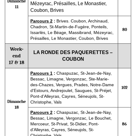
Dimanche
Mézeyrac, Présailles, Le Monastier,
11
Coubon, Brives
Parcours 2
:
Brives. Coubon, Archinaud,
Chadron, St-Martin-de-Fugère, Ponteils,
80
Issarlès, Le Béage, Massibrand, Mézeyrac,
Présailles, Le Monastier, Coubon, Brives
Week-
LA RONDE DES PAQUERETTES –
end
COUBON
17 & 18
Parcours 1
:
Chaspuzac, St-Jean-de-Nay,
Bessac, Limagne, Vergonzac, Ste-Marie-
des-Chazes, Vergues, Prades, Notre-Dame
102
d'Estours, Andrejoulet, Saugues, St-Préjet,
Pont-d'Alleyras, Cayres, Séneujols, St-
Dimanche
Christophe, Vals
18
Parcours 2
:
Chaspuzac, St-Jean-de-Nay,
Bessac, Limagne, Vergonzac, Le Bouchet,
Mercoeur, St-Privat, St-Didier, Pont-
86
d'Alleyras, Cayres, Séneujols, St-
Christophe, Vals