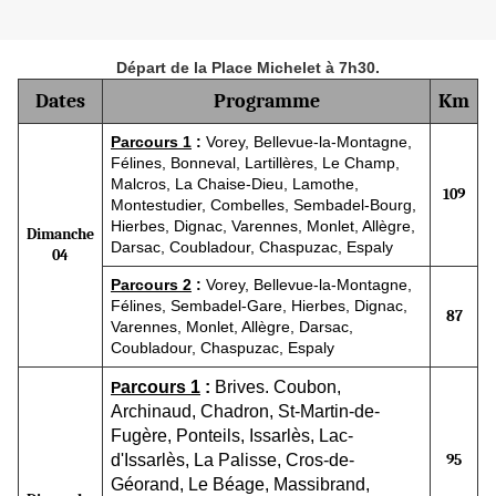
Départ de la Place Michelet à 7h30.
Dates
Programme
Km
Parcours 1
:
Vorey, Bellevue-la-Montagne,
Félines, Bonneval, Lartillères, Le Champ,
Malcros, La Chaise-Dieu, Lamothe,
109
Montestudier, Combelles, Sembadel-Bourg,
Hierbes, Dignac, Varennes, Monlet, Allègre,
Dimanche
Darsac, Coubladour, Chaspuzac, Espaly
04
Parcours 2
:
Vorey, Bellevue-la-Montagne,
Félines, Sembadel-Gare, Hierbes, Dignac,
87
Varennes, Monlet, Allègre, Darsac,
Coubladour, Chaspuzac, Espaly
arcours 1
:
Brives. Coubon,
P
Archinaud, Chadron, St-Martin-de-
Fugère, Ponteils, Issarlès, Lac-
d'Issarlès, La Palisse, Cros-de-
95
Géorand, Le Béage, Massibrand,