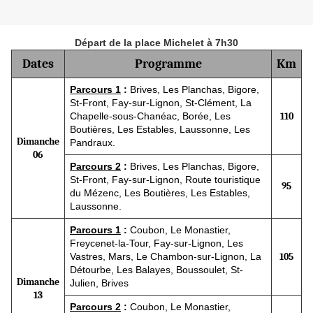
Départ de la place Michelet à 7h30
Dates
Programme
Km
Parcours 1
:
Brives, Les Planchas, Bigore,
St-Front, Fay-sur-Lignon, St-Clément, La
Chapelle-sous-Chanéac, Borée, Les
110
Boutières, Les Estables, Laussonne, Les
Dimanche
Pandraux.
06
Parcours 2
:
Brives, Les Planchas, Bigore,
St-Front, Fay-sur-Lignon, Route touristique
95
du Mézenc, Les Boutières, Les Estables,
Laussonne.
Parcours 1
:
Coubon, Le Monastier,
Freycenet-la-Tour, Fay-sur-Lignon, Les
Vastres, Mars, Le Chambon-sur-Lignon, La
105
Détourbe, Les Balayes, Boussoulet, St-
Dimanche
Julien, Brives
13
Parcours 2
:
Coubon, Le Monastier,