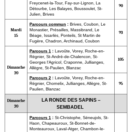
Freycenet-la-Tour, Fay-sur-Lignon, La
90
Détourbe, Les Balayes, Boussoulet, St-
Julien, Brives
Parcours commun
:
Brives, Coubon, Le
Mardi
Monastier, Présailles, Massibrand, Le
93
15
Béage, Issarlès, Ponteils, St Martin de
Fugère, Chadron, Archinaud, Coubon
Parcours 1
:
Lavoûte, Vorey, Roche-en-
Régnier, St-André-de-Chalencon, St-
105
Georges l'Agricol, Craponne, Jullianges,
Dimanche
Allègre, St-Paulien, Blanzac
20
Parcours 2
:
Lavoûte, Vorey, Roche-en-
Régnier, Chomelix, Jullianges, Allègre, St-
95
Paulien, Blanzac
LA RONDE DES SAPINS
–
Dimanche
20
SEMBADEL
Parcours 1
:
St-Christophe, Séneujols, St-
Haon, Chapeauroux, St-Bonnet-de-
Monteauroux, Laval-Atger, Chambon-le-