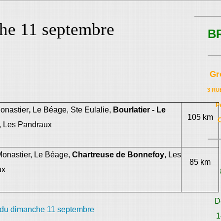
che 11 septembre
B
Gr
3 RU
P
Monastier
,
Le Béage, Ste Eulalie,
Bourlatier - Le
105 km
, Les Pandraux
 Monastier, Le Béage,
Chartreuse de Bonnefoy
, Les
85 km
ux
D
1