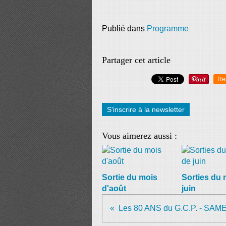
Publié dans
Programme
Partager cet article
Re
S'inscrire à la newsletter
Vous aimerez aussi :
Sortie du mois
Sorties du 
d'août
juin