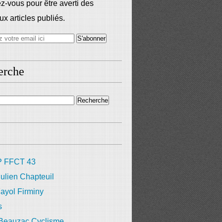
-vous pour être averti des
x articles publiés.
erche
 FFCT 43
ulien Chapteuil
ayol Firminy
s
 Beauzac Cyclisme