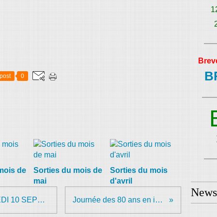
1
Brev
B
post
0
mois de
Sorties du mois de
Sorties du mois
mai
d'avril
Newsl
Les 80 ANS du G.C.P. - SAMEDI 10 SEPTEMBRE
Journée des 80 ans en images