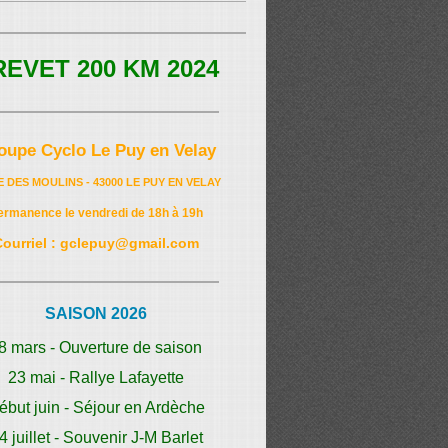
REVET 200 KM 2024
oupe Cyclo Le Puy en Velay
E DES MOULINS - 43000 LE PUY EN VELAY
ermanence le vendredi de 18h à 19h
Courriel : gclepuy@gmail.com
SAISON 2026
8 mars - Ouverture de saison
23 mai - Rallye Lafayette
ébut juin - Séjour en Ardèche
4 juillet - Souvenir J-M Barlet