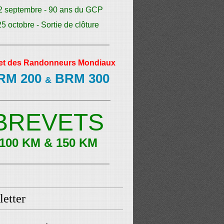
2 septembre - 90 ans du GCP
25 octobre - Sortie de clôture
et des Randonneurs Mondiaux
RM 200
BRM 300
&
BREVETS
100 KM & 150 KM
etter