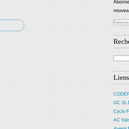
Abonnez
nouveau
Rech
Liens
CODEP
GC St J
Cyclo F
AC Val
Avenir