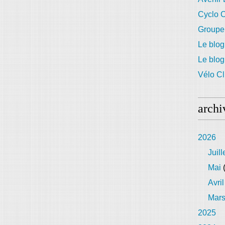
Cyclo C
Groupe
Le blog
Le blo
Vélo Cl
archi
2026
Juill
Mai
(
Avril
Mar
2025