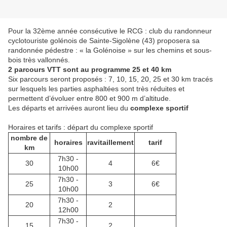
Pour la 32ème année consécutive le RCG : club du randonneur
cyclotouriste golénois de Sainte-Sigolène (43) proposera sa
randonnée pédestre : « la Golénoise » sur les chemins et sous-
bois très vallonnés.
2 parcours VTT sont au programme 25 et 40 km
Six parcours seront proposés : 7, 10, 15, 20, 25 et 30 km tracés
sur lesquels les parties asphaltées sont très réduites et
permettent d’évoluer entre 800 et 900 m d’altitude.
Les départs et arrivées auront lieu du
complexe sportif
Horaires et tarifs : départ du complexe sportif
nombre de
horaires
ravitaillement
tarif
km
7h30 -
30
4
6€
10h00
7h30 -
25
3
6€
10h00
7h30 -
20
2
12h00
7h30 -
15
2