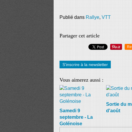
Publié dans
Rallye
,
VTT
Partager cet article
Re
S'inscrire à la newsletter
Vous aimerez aussi :
Sortie du m
Samedi 9
d'août
septembre - La
Golénoise