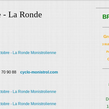
e - La Ronde
B
Gr
3 RU
P
2 70 90 88
cyclo-monistrol.com
D
1