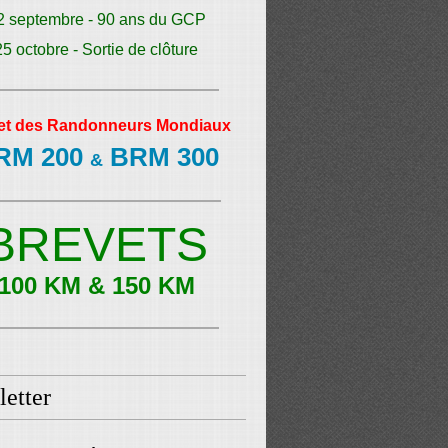
2 septembre - 90 ans du GCP
25 octobre - Sortie de clôture
et des Randonneurs Mondiaux
RM 200
BRM 300
&
BREVETS
100 KM & 150 KM
etter