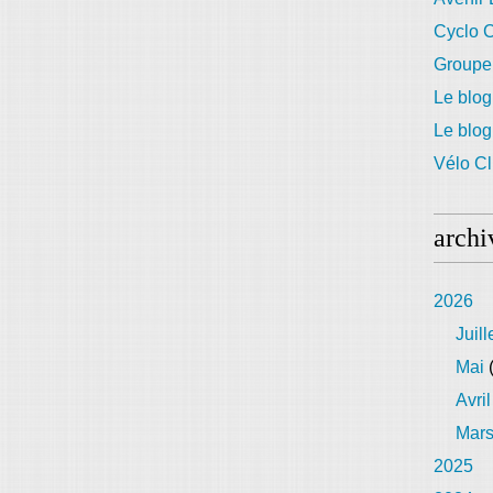
Cyclo C
Groupe
Le blog
Le blo
Vélo Cl
archi
2026
Juill
Mai
(
Avril
Mar
2025