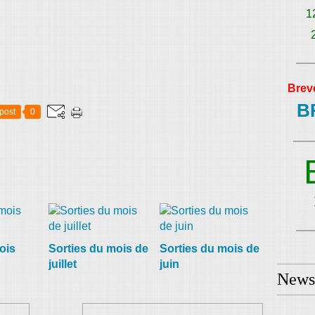
1
Brev
B
post
0
ois
Sorties du mois de
Sorties du mois de
juillet
juin
Newsl