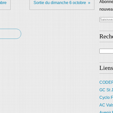
Abonnez
mbre
Sortie du dimanche 6 octobre
nouveau
Rech
Liens
CODEP
GC St J
Cyclo F
AC Val
Avenir