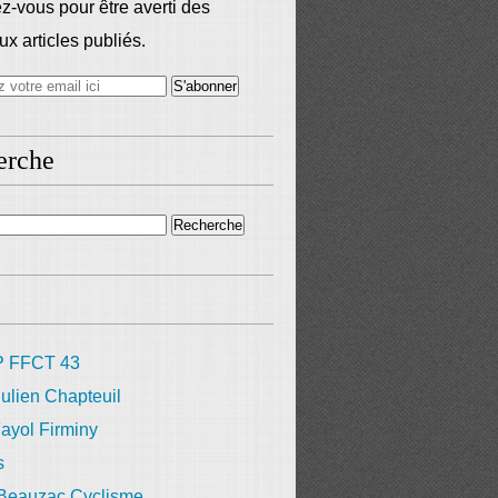
-vous pour être averti des
x articles publiés.
erche
 FFCT 43
ulien Chapteuil
ayol Firminy
s
 Beauzac Cyclisme