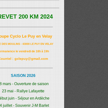
REVET 200 KM 2024
oupe Cyclo Le Puy en Velay
E DES MOULINS - 43000 LE PUY EN VELAY
ermanence le vendredi de 18h à 19h
Courriel : gclepuy@gmail.com
SAISON 2026
8 mars - Ouverture de saison
23 mai - Rallye Lafayette
ébut juin - Séjour en Ardèche
4 juillet - Souvenir J-M Barlet