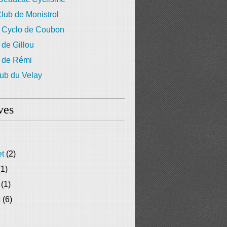
lub de Monistrol
 Cyclo de Coubon
 de Gillou
g de Rémi
ub du Velay
ves
et
(2)
1)
(1)
s
(6)