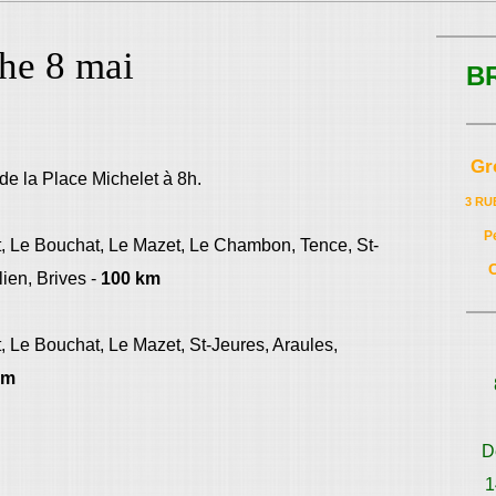
he 8 mai
B
Gr
de la Place Michelet à 8h.
3 RU
P
t, Le Bouchat, Le Mazet, Le Chambon, Tence, St-
ien, Brives -
100 km
, Le Bouchat, Le Mazet, St-Jeures, Araules,
km
D
1