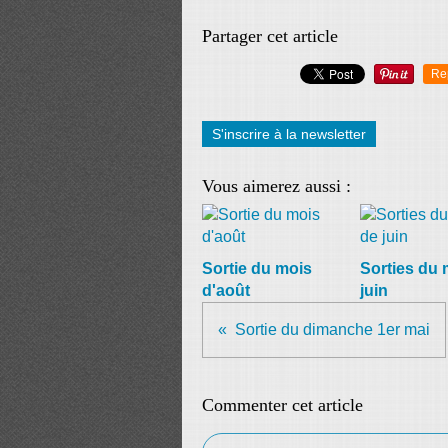
Partager cet article
Re
S'inscrire à la newsletter
Vous aimerez aussi :
Sortie du mois
Sorties du 
d'août
juin
Sortie du dimanche 1er mai
Commenter cet article