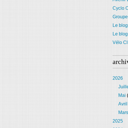
Cyclo C
Groupe
Le blog
Le blo
Vélo Cl
archi
2026
Juill
Mai
(
Avril
Mar
2025