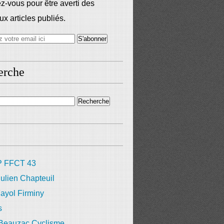
-vous pour être averti des
x articles publiés.
erche
 FFCT 43
ulien Chapteuil
ayol Firminy
s
 Beauzac Cyclisme