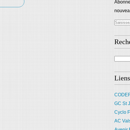
Abonnez
nouveau
Rech
Liens
CODEP
GC St J
Cyclo F
AC Val
Avenir