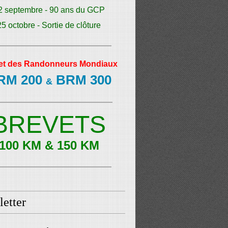
2 septembre - 90 ans du GCP
25 octobre - Sortie de clôture
et des Randonneurs Mondiaux
RM 200
BRM 300
&
BREVETS
100 KM & 150 KM
etter