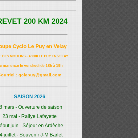
REVET 200 KM 2024
oupe Cyclo Le Puy en Velay
E DES MOULINS - 43000 LE PUY EN VELAY
ermanence le vendredi de 18h à 19h
Courriel : gclepuy@gmail.com
SAISON 2026
8 mars - Ouverture de saison
23 mai - Rallye Lafayette
ébut juin - Séjour en Ardèche
4 juillet - Souvenir J-M Barlet