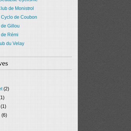
lub de Monistrol
 Cyclo de Coubon
 de Gillou
g de Rémi
ub du Velay
ves
et
(2)
1)
(1)
s
(6)