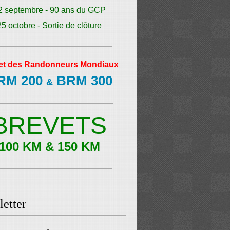
2 septembre - 90 ans du GCP
25 octobre - Sortie de clôture
et des Randonneurs Mondiaux
RM 200
BRM 300
&
BREVETS
100 KM & 150 KM
etter