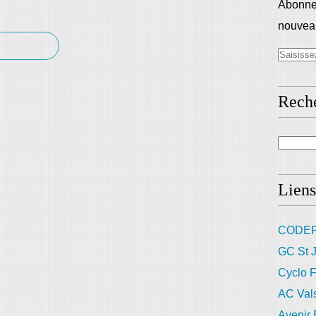
Abonnez
nouveau
Rech
Liens
CODEP
GC St J
Cyclo F
AC Val
Avenir