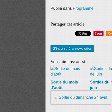
Publié dans
Programme
Partager cet article
Re
S'inscrire à la newsletter
Vous aimerez aussi :
Sortie du mois
Sorties du 
d'août
juin
Sortie du dimanche 24 avril