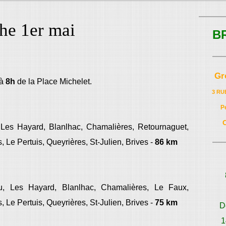
he 1er mai
B
Gr
 à
8h
de la Place Michelet.
3 RU
P
Les Hayard, Blanlhac, Chamalières, Retournaguet,
Le Pertuis, Queyrières, St-Julien, Brives -
86 km
u, Les Hayard, Blanlhac, Chamalières, Le Faux,
Le Pertuis, Queyrières, St-Julien, Brives -
75 km
D
1