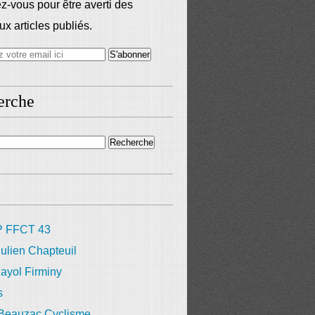
-vous pour être averti des
x articles publiés.
erche
 FFCT 43
ulien Chapteuil
ayol Firminy
s
 Beauzac Cyclisme