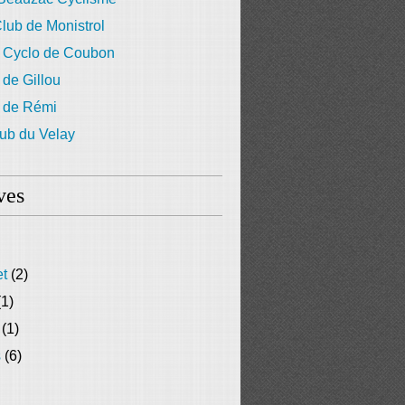
lub de Monistrol
 Cyclo de Coubon
 de Gillou
g de Rémi
ub du Velay
ves
et
(2)
1)
(1)
s
(6)