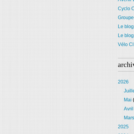
Cyclo C
Groupe
Le blog
Le blo
Vélo Cl
archi
2026
Juill
Mai
(
Avril
Mar
2025