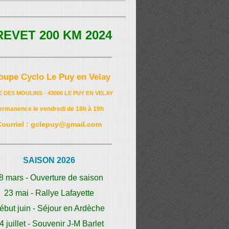
REVET 200 KM 2024
oupe Cyclo Le Puy en Velay
E DES MOULINS - 43000 LE PUY EN VELAY
ermanence le vendredi de 18h à 19h
Courriel : gclepuy@gmail.com
SAISON 2026
8 mars - Ouverture de saison
23 mai - Rallye Lafayette
ébut juin - Séjour en Ardèche
4 juillet - Souvenir J-M Barlet