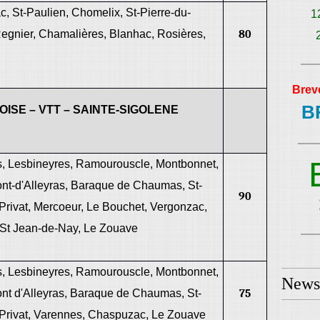
c, St-Paulien, Chomelix, St-Pierre-du-
1
gnier, Chamalières, Blanhac, Rosières,
80
Brev
B
OISE – VTT – SAINTE-SIGOLENE
, Lesbineyres, Ramourouscle, Montbonnet,
nt-d'Alleyras, Baraque de Chaumas, St-
90
t-Privat, Mercoeur, Le Bouchet, Vergonzac,
 St Jean-de-Nay, Le Zouave
, Lesbineyres, Ramourouscle, Montbonnet,
Newsl
nt d'Alleyras, Baraque de Chaumas, St-
75
t-Privat, Varennes, Chaspuzac, Le Zouave