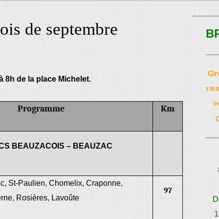
is de septembre
B
Gr
à 8h de la place Michelet.
3 RU
P
Programme
Km
CS BEAUZACOIS – BEAUZAC
c, St-Paulien, Chomelix, Craponne,
97
rne, Rosières, Lavoûte
D
1