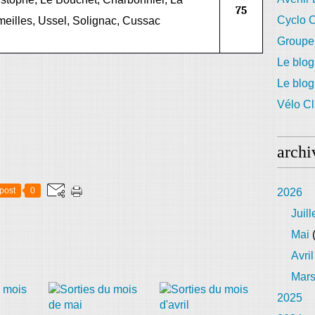
75
Cyclo C
eilles, Ussel, Solignac, Cussac
Groupe
Le blog
Le blo
Vélo Cl
archi
post
0
2026
Juill
Mai
(
Avril
Mar
2025