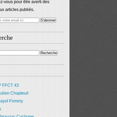
-vous pour être averti des
x articles publiés.
erche
 FFCT 43
ulien Chapteuil
ayol Firminy
s
 Beauzac Cyclisme