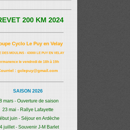
REVET 200 KM 2024
oupe Cyclo Le Puy en Velay
E DES MOULINS - 43000 LE PUY EN VELAY
ermanence le vendredi de 18h à 19h
Courriel : gclepuy@gmail.com
SAISON 2026
8 mars - Ouverture de saison
23 mai - Rallye Lafayette
ébut juin - Séjour en Ardèche
4 juillet - Souvenir J-M Barlet