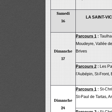
Samedi
LA SAINT-VI
16
Parcours 1
:
Taulha
Moudeyre, Vallée de 
Dimanche
Brives
17
Parcours 2
:
Les Pa
l'Aubépin, St-Front,
Parcours 1
:
St-Chr
St-Paul de Tartas, 
Dimanche
24
Parcours 2
:
St-Chr