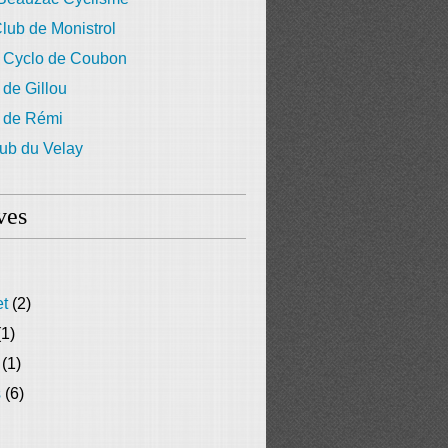
lub de Monistrol
 Cyclo de Coubon
 de Gillou
g de Rémi
ub du Velay
ves
et
(2)
1)
(1)
s
(6)