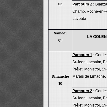
03
Parcours 2
:
Blanza
Champ, Roche-en-Re
Lavoûte
Samedi
LA GOLEN
09
Parcours 1
:
Cordes
St-Jean Lachalm, Po
Préjet, Monistrol, S
Dimanche
Marais de Limagne,
10
Parcours 2
:
Cordes
St-Jean Lachalm, Po
Préjet, Monistrol, S