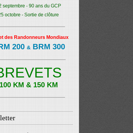
2 septembre - 90 ans du GCP
25 octobre - Sortie de clôture
et des Randonneurs Mondiaux
RM 200
BRM 300
&
BREVETS
100 KM & 150 KM
etter