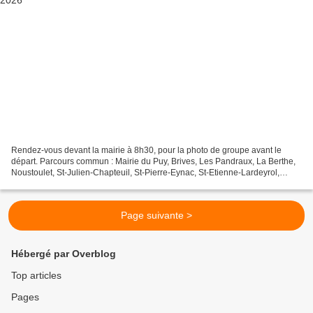
Rendez-vous devant la mairie à 8h30, pour la photo de groupe avant le
départ. Parcours commun : Mairie du Puy, Brives, Les Pandraux, La Berthe,
Noustoulet, St-Julien-Chapteuil, St-Pierre-Eynac, St-Etienne-Lardeyrol,
Malrevers, Lavoûte-sur-Loire, Le Puy....
Page suivante >
Hébergé par Overblog
Top articles
Pages