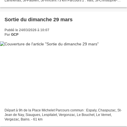
Lanthenas, St-Paulien, St-Vincent 73 km Parcours 2 : Vals, St-Christophe-
sur-Dolaison , Séneujols, Bains,...
Sortie du dimanche 29 mars
Publié le 24/03/2026 à 10:07
Par
GCP
Départ à 9h de la Place Michelet Parcours commun : Espaly, Chaspuzac, St-
Jean de Nay, Siaugues, Lespitalet, Vergonzac, Le Bouchet, Le Vernet,
Vergezac, Bains. - 61 km