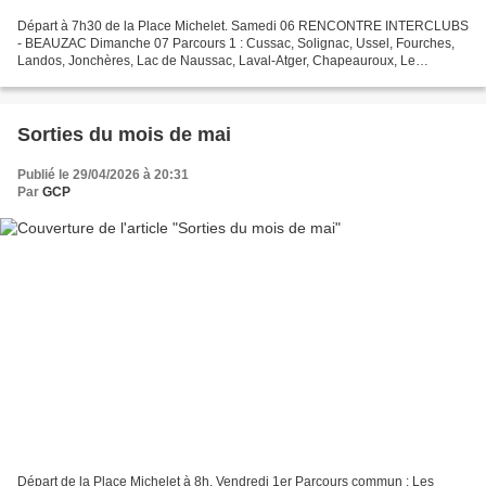
Départ à 7h30 de la Place Michelet. Samedi 06 RENCONTRE INTERCLUBS
- BEAUZAC Dimanche 07 Parcours 1 : Cussac, Solignac, Ussel, Fourches,
Landos, Jonchères, Lac de Naussac, Laval-Atger, Chapeauroux, Le
Bouchet, Séneujols, Cayres, St-Chrisophe, Vals 100...
Sorties du mois de mai
Publié le 29/04/2026 à 20:31
Par
GCP
Départ de la Place Michelet à 8h. Vendredi 1er Parcours commun : Les