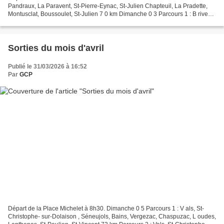
Pandraux, La Paravent, St-Pierre-Eynac, St-Julien Chapteuil, La Pradette,
Montusclat, Boussoulet, St-Julien 7 0 km Dimanche 0 3 Parcours 1 : B rives,
Coubon, Archinaud, Chadron, St-Martin-de-Fugères,...
Sorties du mois d'avril
Publié le 31/03/2026 à 16:52
Par
GCP
Départ de la Place Michelet à 8h30. Dimanche 0 5 Parcours 1 : V als, St-
Christophe- sur-Dolaison , Séneujols, Bains, Vergezac, Chaspuzac, L oudes,