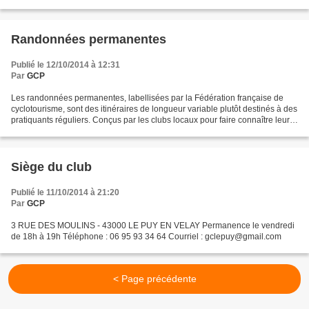
de groupe - Départ : le matin Place Michelet...
Randonnées permanentes
Publié le 12/10/2014 à 12:31
Par
GCP
Les randonnées permanentes, labellisées par la Fédération française de
cyclotourisme, sont des itinéraires de longueur variable plutôt destinés à des
pratiquants réguliers. Conçus par les clubs locaux pour faire connaître leur
région, ils peuvent être...
Siège du club
Publié le 11/10/2014 à 21:20
Par
GCP
3 RUE DES MOULINS - 43000 LE PUY EN VELAY Permanence le vendredi
de 18h à 19h Téléphone : 06 95 93 34 64 Courriel : gclepuy@gmail.com
< Page précédente