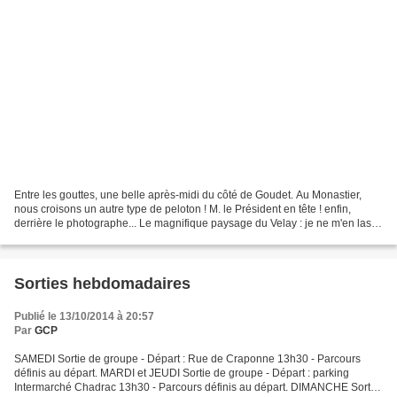
Entre les gouttes, une belle après-midi du côté de Goudet. Au Monastier,
nous croisons un autre type de peloton ! M. le Président en tête ! enfin,
derrière le photographe... Le magnifique paysage du Velay : je ne m'en lasse
pas ! Bruno dans la montée...
Sorties hebdomadaires
Publié le 13/10/2014 à 20:57
Par
GCP
SAMEDI Sortie de groupe - Départ : Rue de Craponne 13h30 - Parcours
définis au départ. MARDI et JEUDI Sortie de groupe - Départ : parking
Intermarché Chadrac 13h30 - Parcours définis au départ. DIMANCHE Sortie