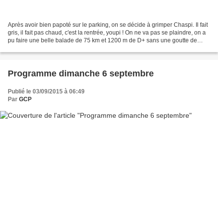
Après avoir bien papoté sur le parking, on se décide à grimper Chaspi. Il fait
gris, il fait pas chaud, c'est la rentrée, youpi ! On ne va pas se plaindre, on a
pu faire une belle balade de 75 km et 1200 m de D+ sans une goutte de
pluie. Allan avec sa...
Programme dimanche 6 septembre
Publié le 03/09/2015 à 06:49
Par
GCP