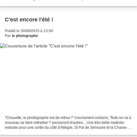
C'est encore l'été !
Publié le 30/08/2015 à 13:50
Par
le photographe
"Chouette, le photographe est de retour !" s'exclament certains, "flute on va à
nouveau se faire mitrailler !" penseront d'autres... Une très belle matinée
estivale pour une sortie du côté d'Allègre, St Pal de Sénouire et la Chaise-
Dieu. Le jeune Mehdi...