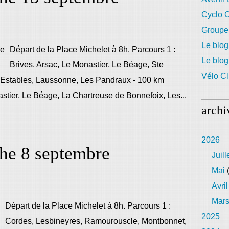
Cyclo C
Groupe
Le blog
Départ de la Place Michelet à 8h. Parcours 1 :
Le blo
Brives, Arsac, Le Monastier, Le Béage, Ste
Vélo Cl
es Estables, Laussonne, Les Pandraux - 100 km
astier, Le Béage, La Chartreuse de Bonnefoix, Les...
archi
2026
he 8 septembre
Juill
Mai
(
Avril
Mar
Départ de la Place Michelet à 8h. Parcours 1 :
2025
Cordes, Lesbineyres, Ramourouscle, Montbonnet,