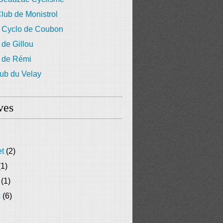
lub de Monistrol
 Cyclo de Coubon
 de Gillou
g de Rémi
ub du Velay
ves
et
(2)
1)
(1)
s
(6)