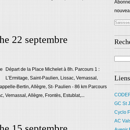
Abonnez
nouveau
che 22 septembre
Rech
Départ de la Place Michelet à 8h. Parcours 1 :
Liens
L’Ermitage, Saint-Paulien, Lissac, Vernassal,
appelle-Bertin, Allègre, St- Paulien - 86 km Parcours
CODEP
c, Vernassal, Allègre, Frontès, Estublat,...
GC St J
Cyclo F
AC Val
che 15 septembre
Avenir