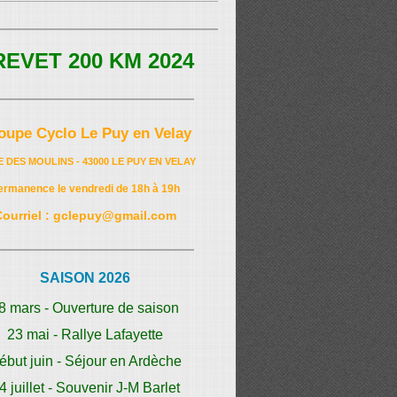
REVET 200 KM 2024
oupe Cyclo Le Puy en Velay
E DES MOULINS - 43000 LE PUY EN VELAY
ermanence le vendredi de 18h à 19h
Courriel : gclepuy@gmail.com
SAISON 2026
8 mars - Ouverture de saison
23 mai - Rallye Lafayette
ébut juin - Séjour en Ardèche
4 juillet - Souvenir J-M Barlet