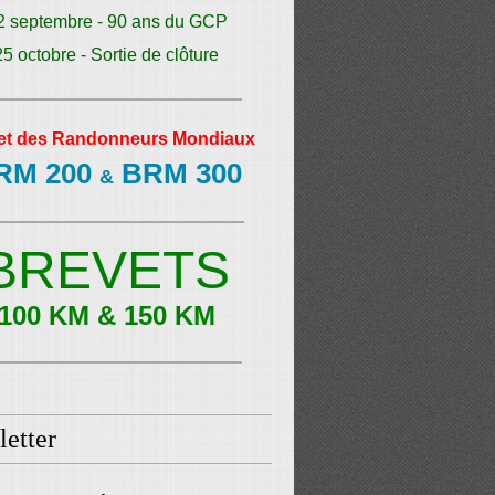
2 septembre - 90 ans du GCP
25 octobre - Sortie de clôture
et des Randonneurs Mondiaux
RM 200
BRM 300
&
BREVETS
100 KM & 150 KM
etter