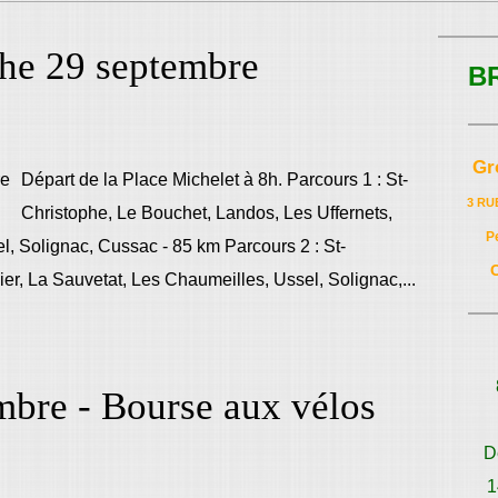
che 29 septembre
B
Gr
Départ de la Place Michelet à 8h. Parcours 1 : St-
3 RU
Christophe, Le Bouchet, Landos, Les Uffernets,
P
l, Solignac, Cussac - 85 km Parcours 2 : St-
r, La Sauvetat, Les Chaumeilles, Ussel, Solignac,...
bre - Bourse aux vélos
D
1