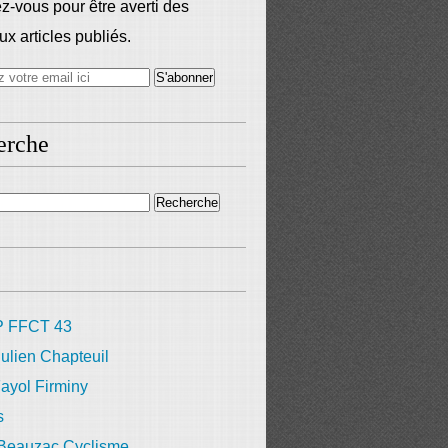
-vous pour être averti des
x articles publiés.
erche
 FFCT 43
ulien Chapteuil
ayol Firminy
s
 Beauzac Cyclisme